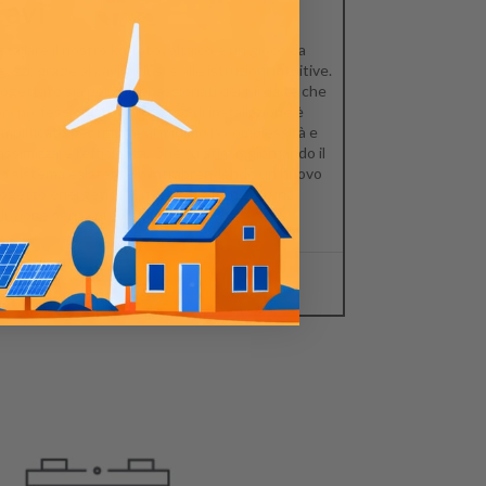
avi
stallare il nostro kit fotovoltaico è un gioco da
gazzi, grazie ai cavi inclusi e alle istruzioni intuitive.
ogettato sia per gli appassionati del fai da te che
r i professionisti, il processo di installazione è
mplificato per ridurre al minimo la complessità e
ssimizzare l'efficienza. Che tu stia aggiornando il
o sistema esistente o intraprendendo un nuovo
ogetto energetico, il nostro kit fornisce una
luzione senza problemi.