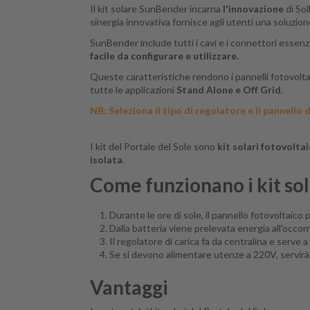
Il kit solare SunBender incarna
l'innovazione
di Sol
sinergia innovativa fornisce agli utenti una soluzio
SunBender include tutti i cavi e i connettori essenz
facile da configurare e utilizzare.
Queste caratteristiche rendono i pannelli fotovoltaic
tutte le applicazioni
Stand Alone e Off Grid
.
NB: Seleziona il tipo di regolatore e il pannello
I kit del Portale del Sole sono
kit solari fotovoltai
isolata
.
Come funzionano i kit so
Durante le ore di sole, il pannello fotovoltaic
Dalla
batteria
viene prelevata energia all'occorr
Il regolatore di carica fa da centralina e serve 
Se si devono alimentare utenze a 220V, servir
Vantaggi