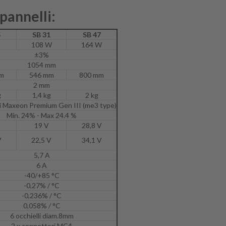
pannelli:
5
SB 31
SB 47
108 W
164 W
±3%
1054 mm
m
546 mm
800 mm
2 mm
g
1,4 kg
2 kg
ri Maxeon Premium Gen III (me3 type)
Min. 24% - Max 24.4 %
19 V
28,8 V
V
22,5 V
34,1 V
5,7 A
6 A
-40/+85 °C
-0,27% / °C
-0,236% / °C
0,058% / °C
6 occhielli diam.8mm
2 x connettori MC4