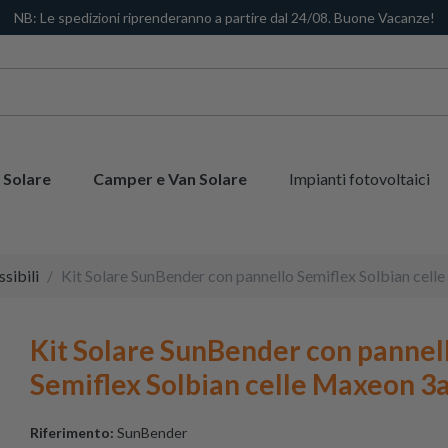
NB: Le spedizioni riprenderanno a partire dal 24/08. Buone Vacanze!
 Solare
Camper e Van Solare
Impianti fotovoltaici
ssibili
Kit Solare SunBender con pannello Semiflex Solbian cel
Kit Solare SunBender con pannel
Semiflex Solbian celle Maxeon 3
Riferimento:
SunBender