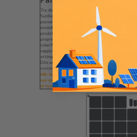
Tre diverse tipologie di pannelli compongono il kit
SunBender: partendo dal modello più
piccolo da 
passando per il modello
medio da 108 Wp
fino al
modello
più potente da 164 Wp
. Ognuno di essi è
prodotto in Italia utilizzando la tecnologia Solbianf
proprietaria di Solbian e realizzato con esclusive cel
solari Maxeon Gen III, progettate per catturare og
raggio di sole, garantendo una produzione di poten
ottimale anche in condizioni difficili.
Dite addio ai vincoli energetici e abbracciate un fu
sostenibile.
NB: Seleziona il tipo di pannello dal menu a ten
qui sopra (subito sotto il prezzo del prodotto)
di inserire il prodotto nel carrello.