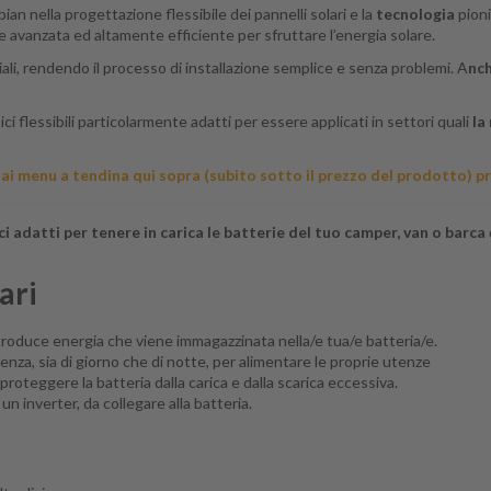
bian nella progettazione flessibile dei pannelli solari e la
tecnologia
pioni
ne avanzata ed altamente efficiente per sfruttare l’energia solare.
iali, rendendo il processo di installazione semplice e senza problemi. A
nch
i flessibili particolarmente adatti per essere applicati in settori quali
la
 dai menu a tendina qui sopra (subito sotto il prezzo del prodotto) pri
ci adatti per tenere in carica le batterie del tuo camper, van o barca
lari
o produce energia che viene immagazzinata nella/e tua/e batteria/e.
enza, sia di giorno che di notte, per alimentare le proprie utenze
a proteggere la batteria dalla carica e dalla scarica eccessiva.
à un
inverter
, da collegare alla batteria.