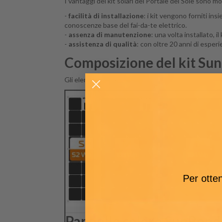
I vantaggi dei kit solari del Portale del Sole sono mol
-
facilità di installazione
: i kit vengono forniti in
conoscenze base del fai-da-te elettrico.
-
assenza di manutenzione
: una volta installato, 
-
assistenza di qualità
: con oltre 20 anni di esperi
Composizione del kit Su
Gli elementi del kit:
Per otten
Pannello solare SunBend