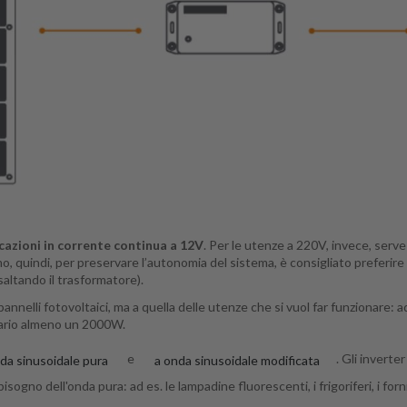
cazioni in corrente continua a 12V
. Per le utenze a 220V, invece, serv
, quindi, per preservare l’autonomia del sistema, è consigliato preferir
saltando il trasformatore).
 pannelli fotovoltaici, ma a quella delle utenze che si vuol far funzionare
ario almeno un 2000W.
e
. Gli invert
da sinusoidale pura
a onda sinusoidale modificata
gno dell'onda pura: ad es. le lampadine fluorescenti, i frigoriferi, i forn