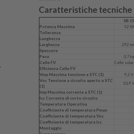
Caratteristiche tecniche 
SB 1
Potenza Massima
52 W
Tolleranza
Lunghezza
Larghezza
292 m
Spessore
Peso
0,7 k
Celle FV
Celle sola
Efficienza Celle FV
Vmp Massima tensione a STC (1)
9,2 V
Voc Tensione a circuito aperto a STC
10,9 
(1)
Imp Massima corrente a STC (1)
Isc Corrente di corto circuito
Temperatura Operativa
Coefficiente di temperatura Pmax
Coefficiente di temperatura Voc
Coefficiente di temperatura Isc
Montaggio
Connessione