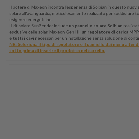
Il potere di Maxeon incontra l'esperienza di Solbian in questo nuovi
solare all'avanguardia, meticolosamente realizzato per soddisfare tu
esigenze energetiche.
Il kit solare SunBender include
un pannello solare Solbian
realizza
esclusive celle solari Maxeon Gen III,
un regolatore di carica MP
e
tutti i cavi
necessari per un'installazione senza soluzione di conti
NB: Seleziona il tipo di regolatore e il pannello dai menu a tend
sotto prima di inserire il prodotto nel carrello.