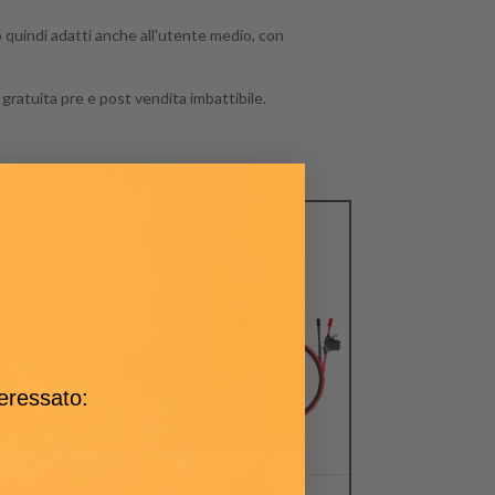
o quindi adatti anche all'utente medio, con
a gratuita pre e post vendita imbattibile.
teressato: