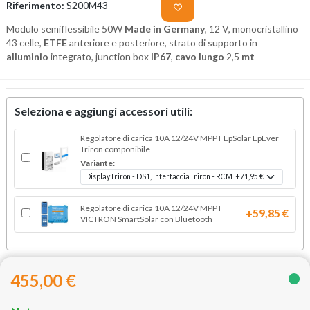
Riferimento:
S200M43
Modulo semiflessibile 50W
Made in
Germany
, 12 V, monocristallino
43 celle,
ETFE
anteriore e posteriore, strato di supporto in
alluminio
integrato, junction box
IP67
,
cavo lungo
2,
5
mt
Seleziona e aggiungi accessori utili:
Regolatore di carica 10A 12/24V MPPT EpSolar EpEver
Triron componibile
Variante:
Regolatore di carica 10A 12/24V MPPT
+59,85 €
VICTRON SmartSolar con Bluetooth
455,00 €