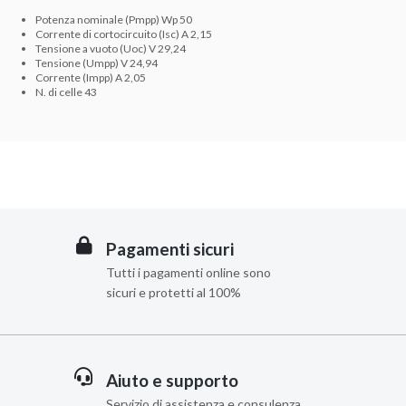
Potenza nominale (Pmpp) Wp 50
Corrente di cortocircuito (Isc) A 2,15
Tensione a vuoto (Uoc) V 29,24
Tensione (Umpp) V 24,94
Corrente (Impp) A 2,05
N. di celle 43
Pagamenti sicuri
Tutti i pagamenti online sono
sicuri e protetti al 100%
Aiuto e supporto
Servizio di assistenza e consulenza