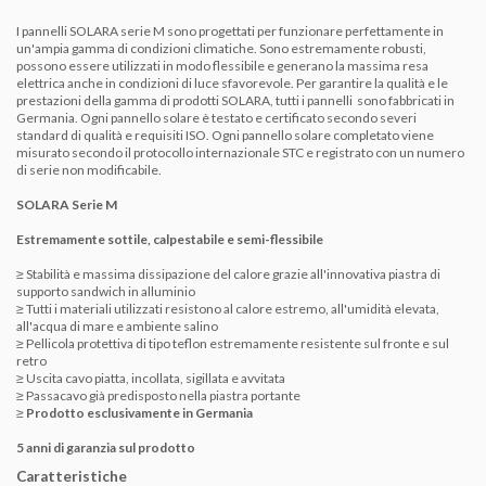
I pannelli SOLARA serie M sono progettati per funzionare perfettamente in
un'ampia gamma di condizioni climatiche. Sono estremamente robusti,
possono essere utilizzati in modo flessibile e generano la massima resa
elettrica anche in condizioni di luce sfavorevole. Per garantire la qualità e le
prestazioni della gamma di prodotti SOLARA, tutti i pannelli sono fabbricati in
Germania. Ogni pannello solare è testato e certificato secondo severi
standard di qualità e requisiti ISO. Ogni pannello solare completato viene
misurato secondo il protocollo internazionale STC e registrato con un numero
di serie non modificabile.
SOLARA Serie M
Estremamente sottile, calpestabile e semi-flessibile
≥ Stabilità e massima dissipazione del calore grazie all'innovativa piastra di
supporto sandwich in alluminio
≥ Tutti i materiali utilizzati resistono al calore estremo, all'umidità elevata,
all'acqua di mare e ambiente salino
≥ Pellicola protettiva di tipo teflon estremamente resistente sul fronte e sul
retro
≥ Uscita cavo piatta, incollata, sigillata e avvitata
≥ Passacavo già predisposto nella piastra portante
≥
Prodotto esclusivamente in Germania
5 anni di garanzia sul prodotto
Caratteristiche