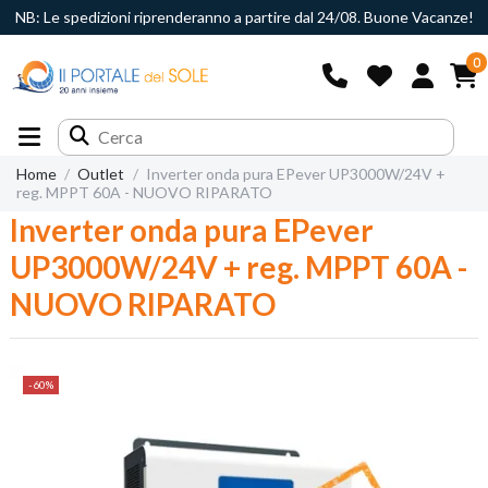
NB: Le spedizioni riprenderanno a partire dal 24/08. Buone Vacanze!
0
Home
Outlet
Inverter onda pura EPever UP3000W/24V +
reg. MPPT 60A - NUOVO RIPARATO
Inverter onda pura EPever
UP3000W/24V + reg. MPPT 60A -
NUOVO RIPARATO
-60%