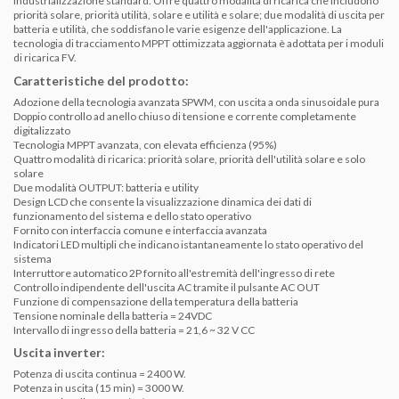
industrializzazione standard. Offre quattro modalità di ricarica che includono
priorità solare, priorità utilità, solare e utilità e solare; due modalità di uscita per
batteria e utilità, che soddisfano le varie esigenze dell'applicazione. La
tecnologia di tracciamento MPPT ottimizzata aggiornata è adottata per i moduli
di ricarica FV.
Caratteristiche del prodotto:
Adozione della tecnologia avanzata SPWM, con uscita a onda sinusoidale pura
Doppio controllo ad anello chiuso di tensione e corrente completamente
digitalizzato
Tecnologia MPPT avanzata, con elevata efficienza (95%)
Quattro modalità di ricarica: priorità solare, priorità dell'utilità solare e solo
solare
Due modalità OUTPUT: batteria e utility
Design LCD che consente la visualizzazione dinamica dei dati di
funzionamento del sistema e dello stato operativo
Fornito con interfaccia comune e interfaccia avanzata
Indicatori LED multipli che indicano istantaneamente lo stato operativo del
sistema
Interruttore automatico 2P fornito all'estremità dell'ingresso di rete
Controllo indipendente dell'uscita AC tramite il pulsante AC OUT
Funzione di compensazione della temperatura della batteria
Tensione nominale della batteria = 24VDC
Intervallo di ingresso della batteria = 21,6 ~ 32 V CC
Uscita inverter:
Potenza di uscita continua = 2400 W.
Potenza in uscita (15 min) = 3000 W.