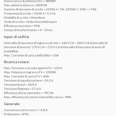
Sovraccarico di potenza (5s) = 4800W
Max. potenza di picco = 6000 W.
Gamma di tensione di uscita = 220VA +/- 5%, 230VAC (-10% ~ + 5%)
Frequenza di uscita = 50/60 +/- 0,1 Hz
Modalità di uscita = Monofase
Onda di uscita = onda sinusoidale pura
Efficienza massima = 95%
Tempo di trasferimento = 0 ~ 20 ms
Input di utilità:
Intervallo di tensione di ingresso di rete = 160 V CA ~ 280 V CA (intervallo di
tensione di lavoro) / 170 V CA ~ 270 V CA (intervallo di tensione di avvio di
instabilità)
Max. Corrente di carica dell'utilità = 20A
Ricarica solare:
Max. Tensione a circuito aperto FV = 150 V.
Max. Potenza in ingresso FV = 1500W
Max. Corrente di carica FV = 60A
Tensione di equalizzazione = 29,2 V.
Tensione boost = 28,8 V.
Tensione flottante = 27,6 V.
Efficienza di tracciamento = <99,5%
Max. efficienza di conversione della carica = 98%
Generale:
Consumo a carico zero = <0,8 A.
Protezione = IP30