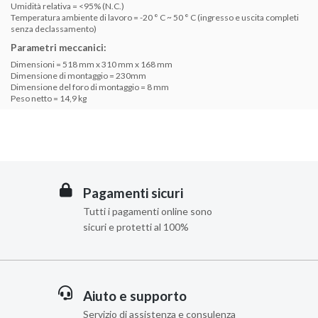
Umidità relativa = <95% (N.C.)
Temperatura ambiente di lavoro = -20 ° C ~ 50 ° C (ingresso e uscita completi
senza declassamento)
Parametri meccanici:
Dimensioni = 518 mm x 310 mm x 168 mm
Dimensione di montaggio = 230mm
Dimensione del foro di montaggio = 8 mm
Peso netto = 14,9 kg
Pagamenti sicuri
Tutti i pagamenti online sono
sicuri e protetti al 100%
Aiuto e supporto
Servizio di assistenza e consulenza