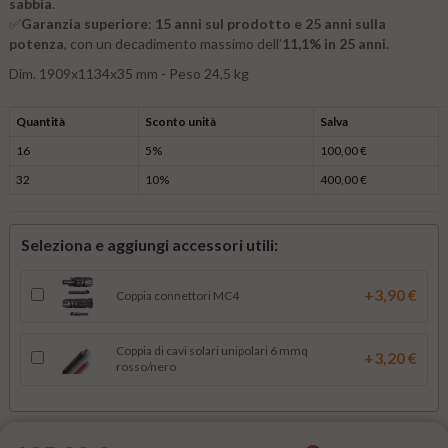
sabbia
.
✅
Garanzia superiore
:
15 anni sul prodotto e 25 anni sulla
potenza
, con un decadimento massimo dell’
11,1% in 25 anni
.
Dim. 1909x1134x35 mm - Peso 24,5 kg
Quantità
Sconto unità
Salva
16
5%
100,00 €
32
10%
400,00 €
Seleziona e aggiungi accessori utili:
+3,90 €
Coppia connettori MC4
Coppia di cavi solari unipolari 6 mmq
+3,20 €
rosso/nero