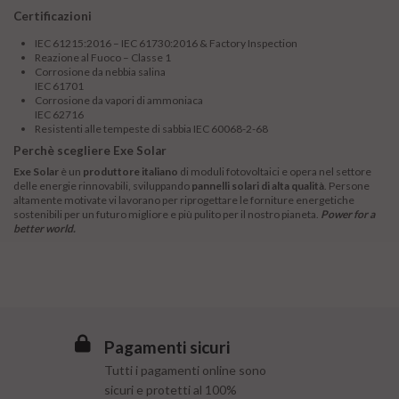
Certificazioni
IEC 61215:2016 – IEC 61730:2016 & Factory Inspection
Reazione al Fuoco – Classe 1
Corrosione da nebbia salina
IEC 61701
Corrosione da vapori di ammoniaca
IEC 62716
Resistenti alle tempeste di sabbia IEC 60068-2-68
Perchè scegliere Exe Solar
Exe Solar
è un
produttore italiano
di moduli fotovoltaici e opera nel settore
delle energie rinnovabili, sviluppando
pannelli solari di alta qualità
. Persone
altamente motivate vi lavorano per riprogettare le forniture energetiche
sostenibili per un futuro migliore e più pulito per il nostro pianeta.
Power for a
better world.
Pagamenti sicuri
Tutti i pagamenti online sono
sicuri e protetti al 100%