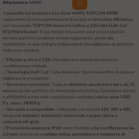
Riferimento:
M480
Il
pannello fotovoltaico Exe Solar MARS TOPCON 480W
rappresenta la nuova generazione di moduli ad
altissima efficienza
,
con tecnologia
TOPCON monocristallino a 120 celle Half-Cut
M10 Multibusbar
. Il suo design innovativo assicura prestazioni
elevate anche in condizioni di ombreggiamento, grazie alla
suddivisione in due stringhe indipendenti che migliorano la gestione
delle zone d’ombra.
✅
Efficienza oltre il 22%
: Massima resa energetica anche in
condizioni non ottimali.
✅
Tecnologia Half-Cut
: Celle divise per ridurre le perdite di calore e
migliorare le prestazioni.
✅
Struttura resistente
: Telaio in
alluminio anodizzato nero da 35
mm
per un mix perfetto di robustezza ed estetica. Garantisce durata
e affidabilità anche nelle condizioni più estreme (
carico neve 5400
Pa, vento 2400 Pa
).
✅
Versatile e compatibile
: Utilizzabile con sistemi
12V, 24V e 48V
,
ideale per
impianti domestici, industriali, camper, baite e
soluzioni off-grid
.
✅
Protezione avanzata
:
IP68
, vetro frontale a
bassa riflessione da
3,2 mm
, resistente a
nebbia salina, ammoniaca e tempeste di