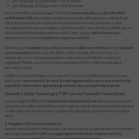
per l'acquisto di 16 pannelli-> 5% di sconto
per l'acquisto di 32 pannelli-> 10% di sconto
La serie MARS con tecnologia TOPCON,
monocristallino a 120 celle M10
multibusbar halfcut
è la più recente serie ad alta efficienza. Le celle halfcut
sono divise a metà per migliorare la prestazione e sono disposte su due
stringhe parallele per una migliore gestione delle zone d’ombra. MARS con un
telaio in alluminio anodizzato nero da 35 mm, unisce
alta robustezza
e
attrattiva visiva ad un
rendimento superiore al 22%
.
Adatto sia per
impianti fotovoltaici connessi alla rete elettrica
, che in
impianti
con accumulatori
(kit casa, kit ufficio, baite, camper, illuminazione, usi
industriali, ecc.), con tensione idonea alla ricarica di batterie a 24V (con
regolatori PWM) o anche 12V (con regolatori MPPT) e 48V (mettendo 2
pannelli in serie).
MARS si contraddistingue non solo per il suo buon coefficiente termico ma
anche per
rese superiori in caso di ombreggiamenti o sporco presenti sulla
superficie del modulo, garantite grazie alle due sezioni indipendenti
.
I Benefici della Tecnologia TOPCon nei Pannelli Fotovoltaici
La tecnologia
TOPCon (Tunnel Oxide Passivated Contact)
è un'innovazione
avanzata nel settore fotovoltaico che migliora significativamente le prestazioni
e l’efficienza dei moduli solari rispetto ai tradizionali pannelli monocristallini
PERC.
1. Maggiore Efficienza Energetica
Grazie a una struttura ottimizzata con uno strato di ossido tunnel e un contatto
passivato, i pannelli
TOPCon raggiungono efficienze superiori al 22%
,
superando i moduli PERC e riducendo le perdite di energia.