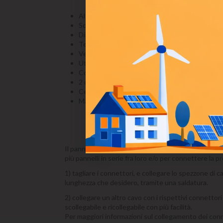
Alto livello di qualità costruttiva
Scatola di derivazione del modulo con protezi
Dimensioni precise
Telaio in profilato cavo a quattro lati
Vetro temperato
Utilizzabile in diverse applicazioni e per uso pr
Connettori MC4 con cavi sezione 4,0mmq e 90
2 diodi di bypass
Certificato CE. RoHs
Massima tensione di sistema 70,0 V
Il pannello è equipaggiato con due cavi di 100 cm d
più pannelli in serie fra loro e/o per connettere la p
1) tagliare i connettori, e collegare lo spezzone di
lunghezza che desidero, tramite una saldatura.
2) collegare un altro cavo con i rispettivi connettor
scollegabile e ricollegabile con più facilità.
Per maggiori informazioni sul collegamento dei con