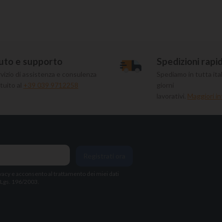
uto e supporto
Spedizioni rapi
vizio di assistenza e consulenza
Spediamo in tutta ital
tuito al
+39 039 9712258
giorni
lavorativi.
Maggiori in
Registrati ora
vacy
e acconsento al trattamento dei miei dati
. Lgs. 196/2003.