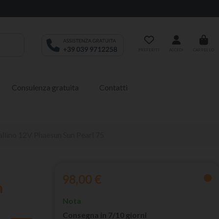
PREFERITI
ACCEDI
CARRELLO
Consulenza gratuita
Contatti
llino 12V Phaesun Sun Pearl 75
98,00 €
n
Nota
Consegna in 7/10 giorni