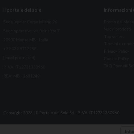
Il portale del sole
Informazioni u
Sede legale: Corso Milano 26
Promo del Mese
Nuovi prodotti
Sede operativa: via Bainsizza 7
Top sellers
20900 Monza MB - Italia
Termini e condiz
+39 039 9712258
Privacy Policy
[email protected]
Cookie Policy
FAQ Pannelli Sol
P.IVA IT12731330960
REA: MB - 2681249
Copyright 2023 | Il Portale del Sole Srl - P.IVA IT12731330960
Info