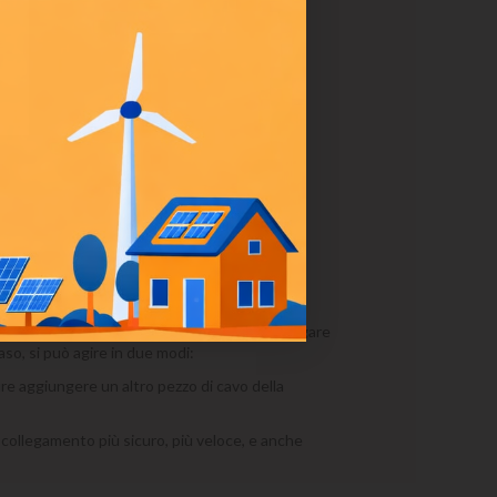
icontact MC4
. I connettori servono per collegare
caso, si può agire in due modi:
ure aggiungere un altro pezzo di cavo della
collegamento più sicuro, più veloce, e anche