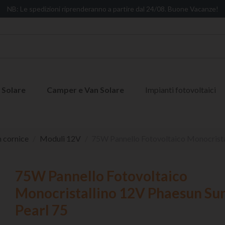
NB: Le spedizioni riprenderanno a partire dal 24/08. Buone Vacanze!
 Solare
Camper e Van Solare
Impianti fotovoltaici
n cornice
Moduli 12V
75W Pannello Fotovoltaico Monocrista
75W Pannello Fotovoltaico
Monocristallino 12V Phaesun Su
Pearl 75