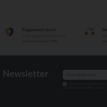
Pagamenti sicuri
Ai
Tutti i pagamenti online sono
Ser
sicuri e protetti al 100%
gra
Newsletter
Ho letto l
'
informativa sulla pri
personali ai sensi dell'art. 13 del D