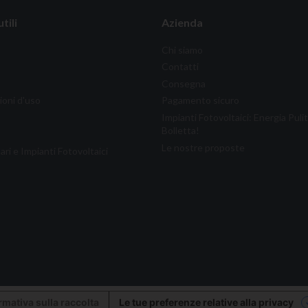
tili
Azienda
Chi siamo
Contatti
Consegna
ioni d'uso
Pagamento sicuro
Impianti Fotovoltaici: Energia Puli
Bolletta!
Le nostre proposte
ari e Impianti Fotovoltaici
rmativa sulla raccolta
Le tue preferenze relative alla privacy