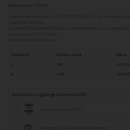
Riferimento:
310345
Pannello monocristallino 75W, 12V 103x40,5x3,5 cm. versione Small,
solamente 405 mm.
connettori Standard MC4, telaio in alluminio nero, vetro temperato
(nero), cavo 100 cm / 4 mm².
Imballo in cartone singolo.
Quantità
Sconto unità
Salva
3
5%
14,70 €
8
10%
78,40 €
Seleziona e aggiungi accessori utili:
Coppia connettori MC4
+
Prolunga 5m cavo multicontact 4mmq