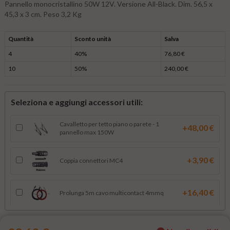
Pannello monocristallino 50W 12V. Versione All-Black. Dim. 56,5 x
45,3 x 3 cm. Peso 3,2 Kg
Quantità
Sconto unità
Salva
4
40%
76,80 €
10
50%
240,00 €
Seleziona e aggiungi accessori utili:
Cavalletto per tetto piano o parete - 1
+48,00 €
pannello max 150W
+3,90 €
Coppia connettori MC4
+16,40 €
Prolunga 5m cavo multicontact 4mmq
Prolunga cavo multicontact 6mmq