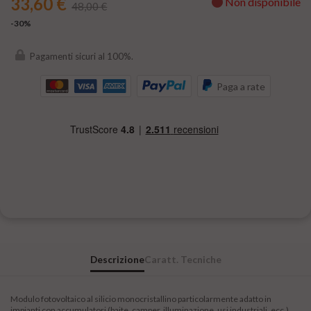
33,60 €
Non disponibile
Variante:
48,00 €
-30%
+12,90 €
Regolatore di carica 10A 12/24V con display
Pagamenti sicuri al 100%.
Regolatore di carica 10A 12/24V MPPT EpSolar EpEver
Triron componibile
Paga a rate
Variante:
Regolatore di carica 15A 12/24V MPPT
+49,50 €
VICTRON BlueSolar
Regolatore di carica 15A 12/24V MPPT
+64,80 €
VICTRON SmartSolar con Bluetooth
Set montaggio pannelli su camper: 4 angolari,
+18,00 €
2 dritti, 1 passacavo doppio
Descrizione
Caratt. Tecniche
+84,00 €
Supporto testapalo pannelli 50W - 100W
Modulo fotovoltaico al silicio monocristallino particolarmente adatto in
impianti con accumulatori (baite, camper, illuminazione, usi industriali, ecc.),