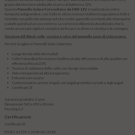
grazie alla tensione adatta alla ricarica di batterie a 12V.
Questo
Pannello Solare Fotovoltaico da 50W 12V
é realizzato in vetro
temprato antigrandine, con Celle in silicio monocristallino incapsulate in EVA e
rivestite con pellicola waterproof che rende i pannelli resistenti alle intemperie
e adatti quindi ad un uso esterno. La cornice in Alluminio Anodizzato che lo
rende ancora più rigido e semplice da fissare su diverse strutture di sostegno.
Versione All-Black: celle, cornice e retro del pannello sono di colore nero.
Perché Scegliere i Pannelli Solari Solarfam:
Lunga durata utile dei moduli
Celle Fotovoltaiche monocristalline ad alta efficienza e di alta qualità con
efficienza fino al 22%
Tecnica di saldatura delle celle con design sinusoidale
Vetro temperato ad alta trasparenza
EVA anti corrosione
Confezionati in cartoni singoli con angoli protettivi su tutti e 4 gli angoli
Certificati CE
Garanzia prodotto: 2 anni
Dimensioni 565 x 453 x 30 mm
Peso Kg 3,2
Certificazioni
Certificati CE
EN IEC 61730-1:2018+AC:2018