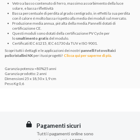
Vetro a basso contenuto di ferro, massimo assorbimento della luce
solare, e bassa riflettività
Bassa percentuale di perdita al grado centigrado, in effetti la sua perdita
con il calore é molto bassa rispetto alla media dei moduli sul mercato.
Produzione media annua, pié alta della media.Pannelli dotati di
certificazione CE.
Questi moduli sono dotati della certificazione PV Cycle per
lo
smaltimento gratis
del modulo.
Certificati IEC 61215, IEC 61730 da TUV e ISO 9001.
Scopri tutti i dettagli e le applicazioni dei nostri
pannelli fotovoltaici
policristallini NX
per i tuoi progetti!
Clicca qui per saperne di più.
Garanzia potenza =80%25 anni
Garanzia prodotto: 2 anni
Dimensioni 25 x 18,50 x 1,9 cm
Peso Kg 0,6
Pagamenti sicuri
Tutti i pagamenti online sono