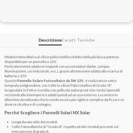
Descrizione
Caratt. Tecniche
Modulo fotovoltaico al silicio policristallino dotato della più bassa potenza
disponibile per un pannello a 12V.
Particolarmente adatto in impianti con accumulatori (baite, camper,
illuminazione, usi industriali, ecc.), grazie alla tensione adatta alla ricarica di
batterie a 12V.
Questo
Pannello Solare Fotovoltaico da 5W 12V
, é realizzato in vetro
temprato antigrandine, con Celle in silicio Policristallino di Grado "A"
incapsulate in EVA e rivestite con pellicola waterproof che rende i pannelli
resistenti alle intemperie e adatti quindi ad un uso esterno. La cornice in
Alluminio Anodizzato che lo rende ancora più rigido e semplice da fissare su
diverse strutture di sostegno.
Perché Scegliere i
Pannelli Solari NX Solar
Lunga durata utile dei moduli
Celle Fotovoltaiche di "Grado A", rispetto ad altri moduli presenti sul
mercato non di grado A.