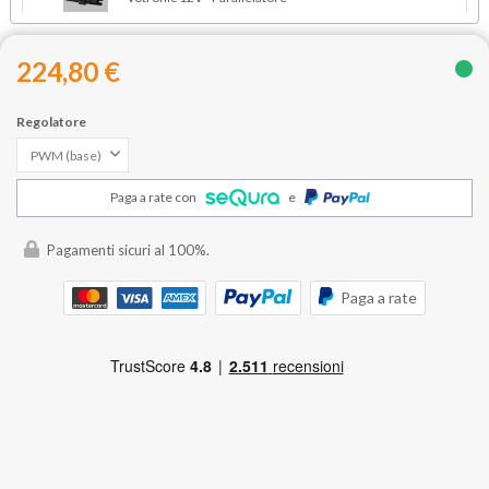
FIX-PACK kit colla per fissaggio supporti pannello -
Dekalin MS-5
224,80 €
Variante:
Regolatore
Set montaggio pannelli su camper: 4 angolari,
+18,00 €
2 dritti, 1 passacavo doppio
Paga a rate con
e
Pagamenti sicuri al 100%.
Paga a rate