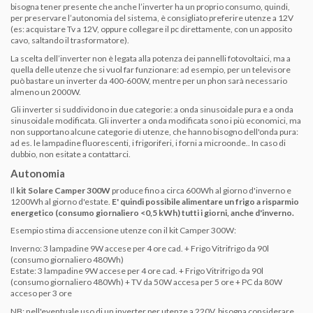
bisogna tener presente che anche l’inverter ha un proprio consumo, quindi,
per preservare l’autonomia del sistema, è consigliato preferire utenze a 12V
(es: acquistare Tv a 12V, oppure collegare il pc direttamente, con un apposito
cavo, saltando il trasformatore).
La scelta dell’inverter non è legata alla potenza dei pannelli fotovoltaici, ma a
quella delle utenze che si vuol far funzionare: ad esempio, per un televisore
può bastare un inverter da 400-600W, mentre per un phon sarà necessario
almeno un 2000W.
Gli inverter si suddividono in due categorie: a onda sinusoidale pura e a onda
sinusoidale modificata. Gli inverter a onda modificata sono i più economici, ma
non supportano alcune categorie di utenze, che hanno bisogno dell'onda pura:
ad es. le lampadine fluorescenti, i frigoriferi, i forni a microonde.. In caso di
dubbio, non esitate a contattarci.
Autonomia
Il
kit Solare Camper 300W
produce fino a circa 600Wh al giorno d'inverno e
1200Wh al giorno d'estate.
E' quindi possibile alimentare un frigo a risparmio
energetico (consumo giornaliero <0,5 kWh) tutti i giorni, anche d'inverno.
Esempio stima di accensione utenze con il kit Camper 300W:
Inverno: 3 lampadine 9W accese per 4 ore cad. + Frigo Vitrifrigo da 90l
(consumo giornaliero 480Wh)
Estate: 3 lampadine 9W accese per 4 ore cad. + Frigo Vitrifrigo da 90l
(consumo giornaliero 480Wh) + TV da 50W accesa per 5 ore + PC da 80W
acceso per 3 ore
NB: nell'eventuale uso di un inverter per utenze a 220V, bisogna considerare