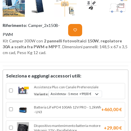
Riferimento:
Camper_2x150B-
PWM
Kit Camper 300W con
2 pannelli fotovoltaici 150W
,
regolatore
30A
a scelta fra PWM e MPPT
. Dimensioni pannelli: 148,5 x 67 x 3,5
cm cad, Peso Kg 12 cad.
Seleziona e aggiungi accessori utili:
Assistenza Plus con Canale Preferenziale
Variante:
Batteria LiFePO4 100Ah 12V PRO - 1,2kWh
+460,00 €
- LN3
Dispositivo mantenimento batteria motore
+29,80 €
Votronic 12V - Parallelatore