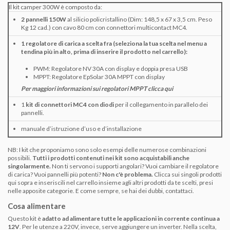
Il kit camper 300W è composto da:
2 p
annelli 150W
al silicio policristallino
(Dim: 148,5 x 67 x 3,5 cm. Peso
Kg 12 cad.) con cavo 80 cm con connettori multicontact MC4.
1 regolatore di carica a scelta fra (seleziona la tua scelta nel menu a
tendina più in alto, prima di inserire il prodotto nel carrello):
PWM:
Regolatore NV 30A
con display e doppia presa USB
MPPT:
Regolatore EpSolar 30A MPPT
con display
Per maggiori informazioni sui regolatori MPPT clicca qui
1
kit di connettori MC4 con diodi
per il collegamento in parallelo dei
pannelli.
manuale d’istruzione d’uso e d’installazione
NB: I kit che proponiamo sono solo esempi delle numerose combinazioni
possibili.
Tutti i prodotti contenuti nei kit sono acquistabili anche
singolarmente.
Non ti servono i supporti angolari? Vuoi cambiare il regolatore
di carica? Vuoi pannelli più potenti?
Non c'è problema.
Clicca sui singoli prodotti
qui sopra e inseriscili nel carrello insieme agli altri prodotti da te scelti, presi
nelle apposite categorie. E come sempre, se hai dei dubbi, contattaci.
Cosa alimentare
Questo kit è
adatto ad alimentare tutte le applicazioni in corrente continua a
12V
. Per le utenze a 220V, invece, serve aggiungere un inverter. Nella scelta,