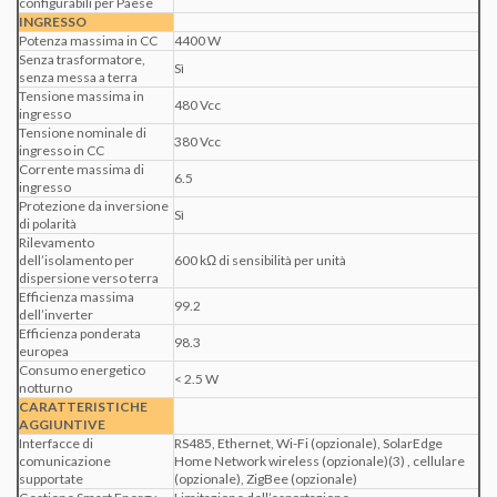
configurabili per Paese
INGRESSO
Potenza massima in CC
4400 W
Senza trasformatore,
Sì
senza messa a terra
Tensione massima in
480 Vcc
ingresso
Tensione nominale di
380 Vcc
ingresso in CC
Corrente massima di
6.5
ingresso
Protezione da inversione
Sì
di polarità
Rilevamento
dell’isolamento per
600 kΩ di sensibilità per unità
dispersione verso terra
Efficienza massima
99.2
dell’inverter
Efficienza ponderata
98.3
europea
Consumo energetico
< 2.5 W
notturno
CARATTERISTICHE
AGGIUNTIVE
Interfacce di
RS485, Ethernet, Wi-Fi (opzionale), SolarEdge
comunicazione
Home Network wireless (opzionale)(3) , cellulare
supportate
(opzionale), ZigBee (opzionale)