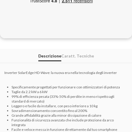
Descrizione
Caratt. Tecniche
Inverter SolarEdge HD-Wave: la nuova era nella tecnologia degli inverter
Specificamente progettati per funzionare con ottimizzatori di potenza
Taglie da 2.2 kW a 6 kW
99% di efficienza pesata (33%-50% di perdite in meno rispetto agli
standard di mercato)
Leggero e facile da installare, con peso inferiore a 10 kg
Sovradimensionamento consentito fino al 200%
Grande affidabilità grazie alla minor dissipazione di calore
Funzionalità di sicurezza avanzata che include protezione da arco
integrata
Facile e veloce messa in funzione direttamente dal tuo smartphone