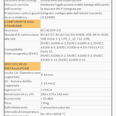
Gestione Smart Energy
Limitazione dell’esportazione
Messa in servizio
Mediante l'applicazione mobile SetApp utilizzando
dell’inverter
la stazione Wi-Fi integrata per
Protezione contro i guasti
Integrato, configurabile dall’utente (secondo
da arco elettrico
UL1699B)
CONFORMITÀ AGLI
STANDARD
Sicurezza
IEC-62109-1/2
Standard di connessione
IEC61727, IEC62116, EN 50438, VDE-AR-N-4105,
alla rete
VDE 0126-1-1, UTE_C_15-712, G98,
EN/IEC 61000-6-1, EN/IEC 61000-6-2, EN/IEC
61000-6-3, EN/IEC 61000-6-4, EN 55011, FCC
Compatibilità
Parte 15,
Elettromagnetica (EMC)
EN/IEC 61000-3-2, EN/IEC 61000-3-3, EN/IEC
61000-3-11, EN/IEC 61000-3-12
SPECIFICHE DI
INSTALLAZIONE
Uscita CA - Diametro cavo
9-16 mm
supportato
AC - Sezione del filo
1-13 mm2
supportata
Ingresso CC
1 x MC4
Dimensioni (A x L x P)
280 x 370 x 142 mm
Rumorosità
< 25 dBA
Peso
7.8 kg
Raffreddamento
Convezione naturale
Intervallo di temperatura
Da -40 a +60(4) °C
di funzionamento