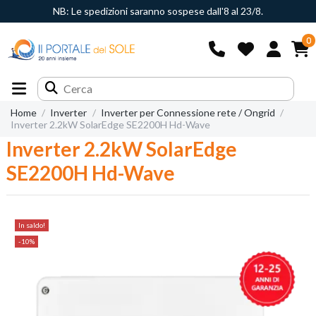
NB: Le spedizioni saranno sospese dall'8 al 23/8.
0
Home
Inverter
Inverter per Connessione rete / Ongrid
Inverter 2.2kW SolarEdge SE2200H Hd-Wave
Inverter 2.2kW SolarEdge
SE2200H Hd-Wave
In saldo!
-10%