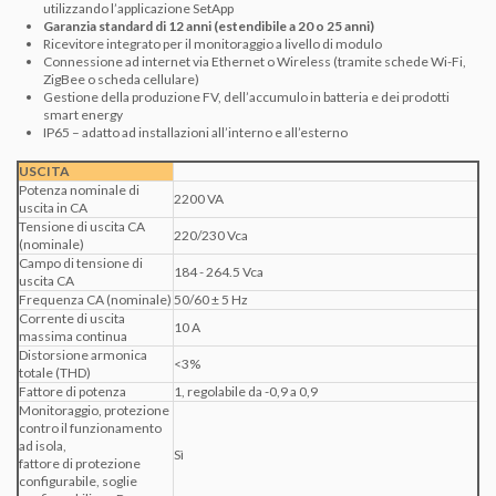
utilizzando l’applicazione SetApp
Garanzia standard di 12 anni (estendibile a 20 o 25 anni)
Ricevitore integrato per il monitoraggio a livello di modulo
Connessione ad internet via Ethernet o Wireless (tramite schede Wi-Fi,
ZigBee o scheda cellulare)
Gestione della produzione FV, dell’accumulo in batteria e dei prodotti
smart energy
IP65 – adatto ad installazioni all’interno e all’esterno
USCITA
Potenza nominale di
2200 VA
uscita in CA
Tensione di uscita CA
220/230 Vca
(nominale)
Campo di tensione di
184 - 264.5 Vca
uscita CA
Frequenza CA (nominale)
50/60 ± 5 Hz
Corrente di uscita
10 A
massima continua
Distorsione armonica
<3%
totale (THD)
Fattore di potenza
1, regolabile da -0,9 a 0,9
Monitoraggio, protezione
contro il funzionamento
ad isola,
Sì
fattore di protezione
configurabile, soglie