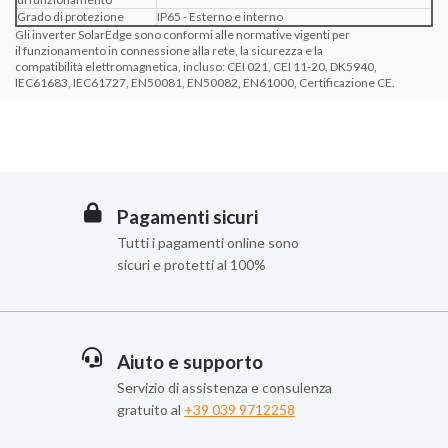
Grado di protezione
IP65 - Esterno e interno
Gli inverter SolarEdge sono conformi alle normative vigenti per
il funzionamento in connessione alla rete, la sicurezza e la
compatibilità elettromagnetica, incluso: CEI 021, CEI 11-20, DK5940,
IEC61683, IEC61727, EN50081, EN50082, EN61000, Certificazione CE.
Pagamenti sicuri
Tutti i pagamenti online sono
sicuri e protetti al 100%
Aiuto e supporto
Servizio di assistenza e consulenza
gratuito al
+39 039 9712258