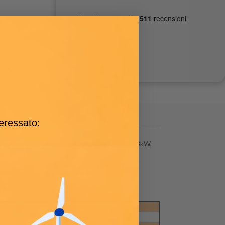
teressato:
tipo residenziale. Disponibili in taglie da 1 a 3kW,
sia in retrofit su impianti esistenti.
monitoraggio da remoto a costo zero.
800 Wp