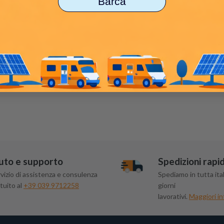
Barca
4
8
9
23
4
1
-2
uto e supporto
Spedizioni rapi
vizio di assistenza e consulenza
Spediamo in tutta ital
tuito al
+39 039 9712258
giorni
lavorativi.
Maggiori in