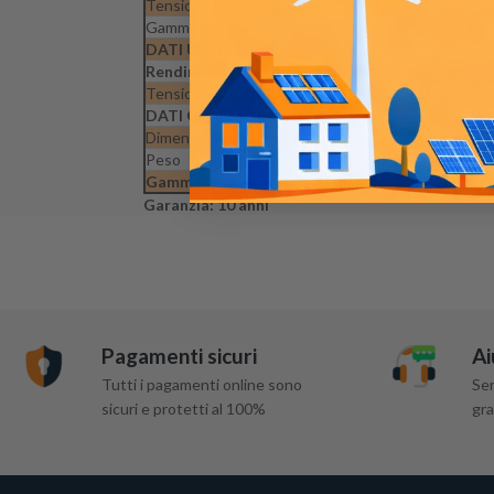
Tensione max. entrata (a 1000 W/m2; -10°C)
Gamma tensione MPP
DATI USCITA
Rendimento massimo
Tensione di rete / frequenza
DATI GENERALI
Dimensioni (l x b x h)
Peso
Gamma temperatura ambientale
Garanzia: 10 anni
Pagamenti sicuri
Ai
Tutti i pagamenti online sono
Ser
sicuri e protetti al 100%
gra