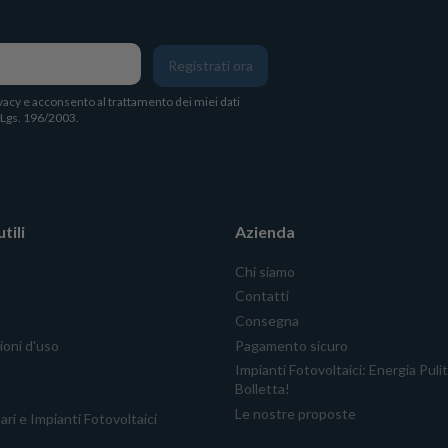
Registrati ora
vacy
e acconsento al trattamento dei miei dati
. Lgs. 196/2003.
tili
Azienda
Chi siamo
Contatti
Consegna
ioni d'uso
Pagamento sicuro
Impianti Fotovoltaici: Energia Puli
Bolletta!
Le nostre proposte
ari e Impianti Fotovoltaici