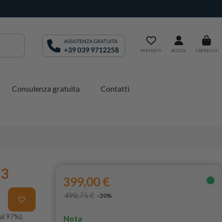
PREFERITI
ACCEDI
CARRELLO
Consulenza gratuita
Contatti
V3
399,00 €
498,75 €
-20%
al 97%),
Nota