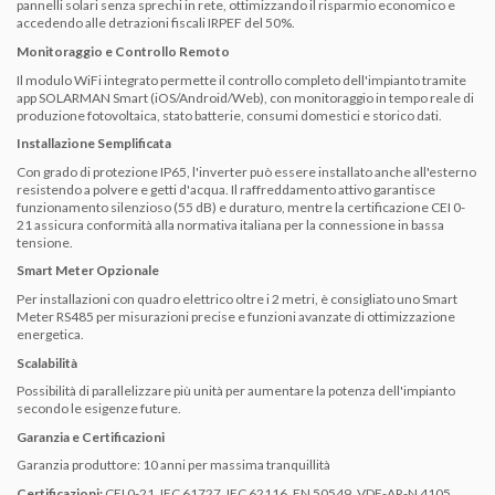
pannelli solari senza sprechi in rete, ottimizzando il risparmio economico e
accedendo alle detrazioni fiscali IRPEF del 50%.
Monitoraggio e Controllo Remoto
Il modulo WiFi integrato permette il controllo completo dell'impianto tramite
app SOLARMAN Smart (iOS/Android/Web), con monitoraggio in tempo reale di
produzione fotovoltaica, stato batterie, consumi domestici e storico dati.
Installazione Semplificata
Con grado di protezione IP65, l'inverter può essere installato anche all'esterno
resistendo a polvere e getti d'acqua. Il raffreddamento attivo garantisce
funzionamento silenzioso (55 dB) e duraturo, mentre la certificazione CEI 0-
21 assicura conformità alla normativa italiana per la connessione in bassa
tensione.
Smart Meter Opzionale
Per installazioni con quadro elettrico oltre i 2 metri, è consigliato uno Smart
Meter RS485 per misurazioni precise e funzioni avanzate di ottimizzazione
energetica.
Scalabilità
Possibilità di parallelizzare più unità per aumentare la potenza dell'impianto
secondo le esigenze future.
Garanzia e Certificazioni
Garanzia produttore: 10 anni per massima tranquillità
Certificazioni:
CEI 0-21, IEC 61727, IEC 62116, EN 50549, VDE-AR-N 4105