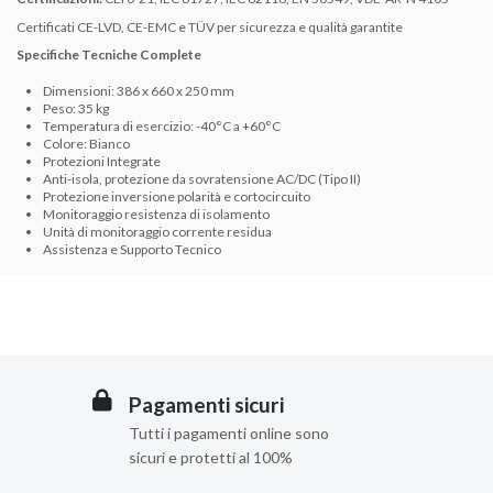
Certificati CE-LVD, CE-EMC e TÜV per sicurezza e qualità garantite
Specifiche Tecniche Complete
Dimensioni: 386 x 660 x 250 mm
Peso: 35 kg
Temperatura di esercizio: -40°C a +60°C
Colore: Bianco
Protezioni Integrate
Anti-isola, protezione da sovratensione AC/DC (Tipo II)
Protezione inversione polarità e cortocircuito
Monitoraggio resistenza di isolamento
Unità di monitoraggio corrente residua
Assistenza e Supporto Tecnico
Pagamenti sicuri
Tutti i pagamenti online sono
sicuri e protetti al 100%