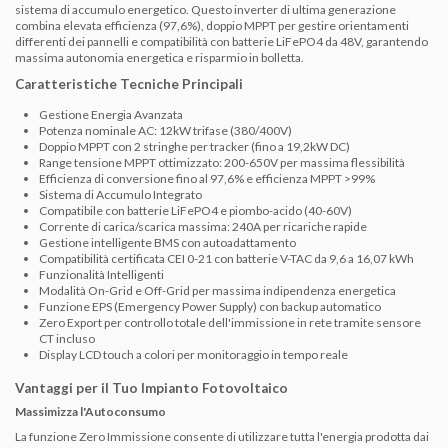
sistema di accumulo energetico. Questo inverter di ultima generazione
combina elevata efficienza (97,6%), doppio MPPT per gestire orientamenti
differenti dei pannelli e compatibilità con batterie LiFePO4 da 48V, garantendo
massima autonomia energetica e risparmio in bolletta.
Caratteristiche Tecniche Principali
Gestione Energia Avanzata
Potenza nominale AC: 12kW trifase (380/400V)
Doppio MPPT con 2 stringhe per tracker (fino a 19,2kW DC)
Range tensione MPPT ottimizzato: 200-650V per massima flessibilità
Efficienza di conversione fino al 97,6% e efficienza MPPT >99%
Sistema di Accumulo Integrato
Compatibile con batterie LiFePO4 e piombo-acido (40-60V)
Corrente di carica/scarica massima: 240A per ricariche rapide
Gestione intelligente BMS con autoadattamento
Compatibilità certificata CEI 0-21 con batterie V-TAC da 9,6 a 16,07 kWh
Funzionalità Intelligenti
Modalità On-Grid e Off-Grid per massima indipendenza energetica
Funzione EPS (Emergency Power Supply) con backup automatico
Zero Export per controllo totale dell'immissione in rete tramite sensore
CT incluso
Display LCD touch a colori per monitoraggio in tempo reale
Vantaggi per il Tuo Impianto Fotovoltaico
Massimizza l'Autoconsumo
La funzione Zero Immissione consente di utilizzare tutta l'energia prodotta dai