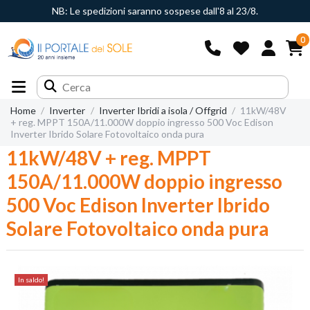
NB: Le spedizioni saranno sospese dall'8 al 23/8.
0
Home
Inverter
Inverter Ibridi a isola / Offgrid
11kW/48V
+ reg. MPPT 150A/11.000W doppio ingresso 500 Voc Edison
Inverter Ibrido Solare Fotovoltaico onda pura
11kW/48V + reg. MPPT
150A/11.000W doppio ingresso
500 Voc Edison Inverter Ibrido
Solare Fotovoltaico onda pura
In saldo!