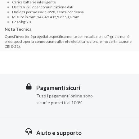
Carica batterie intelligente
Uscita RS232 per comunicazione dati
Umidità permessa: 5-95%, senza condensa
Misure in mm: 147,4 x 432,5 x 553,6 mm
Peso kg: 20
Nota Tecnica
Quest'inverter è progettato specificamente per installazioni off-grid e non è
predisposto per la connessione alla rete elettrica nazionale (no certificazione
CEI 0-21).
Pagamenti sicuri
Tutti i pagamenti online sono
sicuri e protetti al 100%
Aiuto e supporto