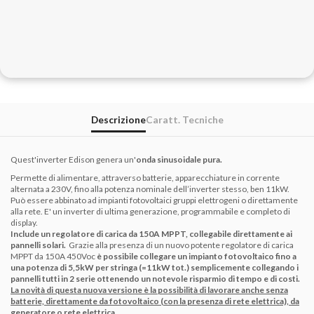
Descrizione
Caratt. Tecniche
Quest'inverter Edison genera un'
onda sinusoidale pura.
Permette di alimentare, attraverso batterie, apparecchiature in corrente
alternata a 230V, fino alla potenza nominale dell’inverter stesso, ben 11kW.
Può essere abbinato ad impianti fotovoltaici gruppi elettrogeni o direttamente
alla rete. E' un inverter di ultima generazione, programmabile e completo di
display.
Include un regolatore di carica da 150A MPPT, collegabile direttamente ai
pannelli solari.
Grazie alla presenza di un nuovo potente regolatore di carica
MPPT da 150A 450Voc
è possibile collegare un impianto fotovoltaico fino a
una potenza di 5,5kW per stringa (=11kW tot.) semplicemente collegando i
pannelli tutti in 2 serie ottenendo un notevole risparmio di tempo e di costi.
La novità di questa nuova versione è la possibilità di lavorare anche senza
batterie, direttamente da fotovoltaico (con la presenza di rete elettrica), da
generatore o rete elettrica.