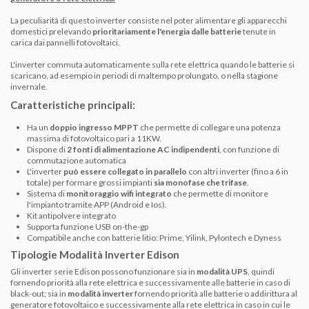
La peculiarità di questo inverter consiste nel poter alimentare gli apparecchi
domestici prelevando
prioritariamente l'energia dalle batterie
tenute in
carica dai pannelli fotovoltaici.
L'inverter commuta automaticamente sulla rete elettrica quando le batterie si
scaricano, ad esempio in periodi di maltempo prolungato, o nella stagione
invernale.
Caratteristiche principali:
Ha un
doppio ingresso MPPT
che permette di collegare una potenza
massima di fotovoltaico pari a 11KW.
Dispone di
2 fonti di alimentazione AC indipendenti
, con funzione di
commutazione automatica
L'inverter
può essere collegato in parallelo
con altri inverter (fino a 6 in
totale) per formare grossi impianti
sia monofase che trifase
.
Sistema di
monitoraggio wifi integrato
che permette di monitore
l'impianto tramite APP (Android e Ios).
Kit antipolvere integrato
Supporta funzione USB on-the-gp
Compatibile anche con batterie litio: Prime, Yilink, Pylontech e Dyness
Tipologie Modalità Inverter Edison
Gli inverter serie Edison possono funzionare sia in
modalità UPS
, quindi
fornendo priorità alla rete elettrica e successivamente alle batterie in caso di
black-out; sia in
modalità inverter
fornendo priorità alle batterie o addirittura al
generatore fotovoltaico e successivamente alla rete elettrica in caso in cui le