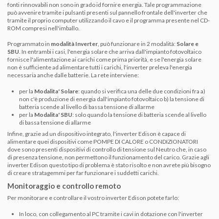
fonti rinnovabili non sono in grado id fornire energia. Tale programmazione
può avvenire tramite i pulsanti presenti sul pannello frontale dell'inverter che
tramite il proprio computer utilizzando il cavo e il programma presente nel CD-
ROM compresi nell'imballo.
Programmato in
modalità Inverter
, può funzionare in 2 modalità:
Solare e
SBU
. In entrambi i casi, l'energia solare che arriva dall'impianto fotovoltaico
fornisce l'alimentazione ai carichi come prima priorità, e se l'energia solare
non è sufficiente ad alimentare tutti i carichi, l'inverter preleva l'energia
necessaria anche dalle batterie. La rete interviene:
per la
Modalita' Solare
: quando si verifica una delle due condizioni fra a)
non c'è produzione di energia dall'impianto fotovoltaico b) la tensione di
batteria scende al livello di bassa tensione di allarme
per la
Modalita' SBU
: solo quando la tensione di batteria scende al livello
di bassa tensione di allarme
Infine, grazie ad un dispositivo integrato, l'inverter Edison è capace di
alimentare quei dispositivi come POMPE DI CALORE o CONDIZIONATORI
dove sono presenti dispositivi di controllo di tensione sul Neutro che, in caso
d
i presenza tensione, non permettono il funzionamento del carico. Grazie agli
inverter Edison questo tipo di problema è stato risolto e non avrete più bisogno
di creare stratagemmi per far funzionare i suddetti carichi.
Monitoraggio e controllo remoto
Per monitorare e controllare il vostro inverter Edison potete farlo:
In loco, con collegamento al PC tramite i cavi in dotazione con l'inverter