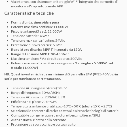
Via Internet, con sistema monitoraggio Wi-Fi integrato che permette di
monitorare l'impianto tramite APP
Caratteristiche tecniche
Forma d'onda:
sinusoidale pura
Potenza massima continua: 11.000 W
Picco istantaneo(5 sec): 22.000W
Tensione batterie : 48Vdc
Tensione max carica floating: 54Vdc
Protezione di sovraccarica: 63Vdc
Regolatore di carica MPPT integrato da 150A
Range di tensione MPPT: 90-450 Voc
Massima tensione FV a circuito aperto: 500Vdc
Potenza massima fotovoltaica in ingresso:
2 stringhe x 5.500 W cad.
(totale 11.000W)
NB: Quest'inverter richiede un minimo di 5 pannelli a 24V (
≅ 35-45 Voc)
in
serie per funzionare correttamente.
Tensione AC in ingresso (rete): 230V
Range di frequenza: 50Hz / 60Hz
Tensione AC in uscita: 230VAC ± 5%
Efficienza nel picco: 90%~93%
Temperatura ambiente di utilizzo: -10ºC ÷ 50ºC (ideale 15ºC ÷ 25ºC)
Selezionabile corrente di carica adatto alle alte varie tipologie di batterie
Compatibile con generatore a motore (benzina/diesel/GPL)
Auto restart al rientro della corrente
Protezione da sovraccarico e cortocircuito