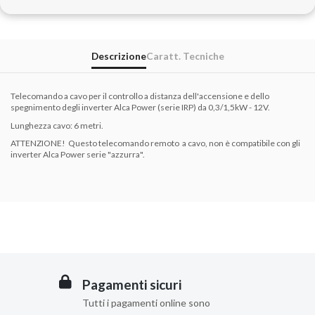
Descrizione
Caratt. Tecniche
Telecomando a cavo per il controllo a distanza dell'accensione e dello
spegnimento degli inverter Alca Power (serie IRP) da 0,3/1,5kW - 12V.
Lunghezza cavo: 6 metri.
ATTENZIONE! Questo telecomando remoto a cavo, non è compatibile con gli
inverter Alca Power serie "azzurra".
Pagamenti sicuri
Tutti i pagamenti online sono