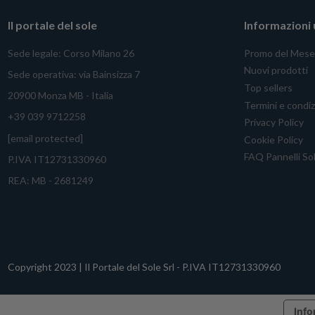
Il portale del sole
Informazioni u
Sede legale: Corso Milano 26
Promo del Mese
Nuovi prodotti
Sede operativa: via Bainsizza 7
Top sellers
20900 Monza MB - Italia
Termini e condiz
+39 039 9712258
Privacy Policy
[email protected]
Cookie Policy
FAQ Pannelli Sol
P.IVA IT12731330960
REA: MB - 2681249
Copyright 2023 | Il Portale del Sole Srl - P.IVA IT12731330960
Info