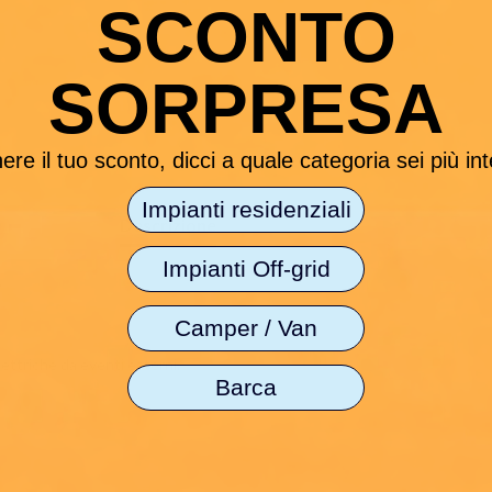
SCONTO
SORPRESA
ere il tuo sconto, dicci a quale categoria sei più in
Impianti residenziali
Descrizione
Caratt. Tecniche
Impianti Off-grid
.
Camper / Van
ttriche da eventi esterni.
Barca