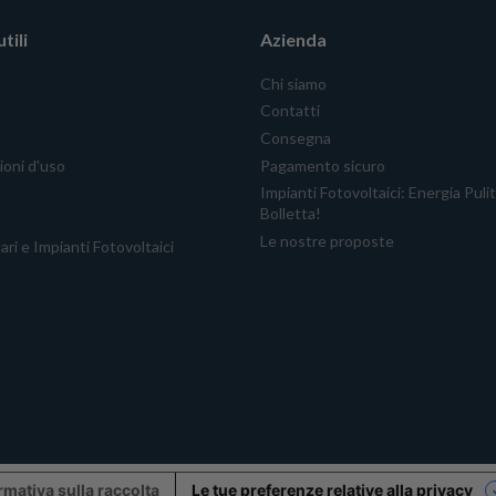
tili
Azienda
Chi siamo
Contatti
Consegna
ioni d'uso
Pagamento sicuro
Impianti Fotovoltaici: Energia Puli
Bolletta!
Le nostre proposte
ari e Impianti Fotovoltaici
rmativa sulla raccolta
Le tue preferenze relative alla privacy