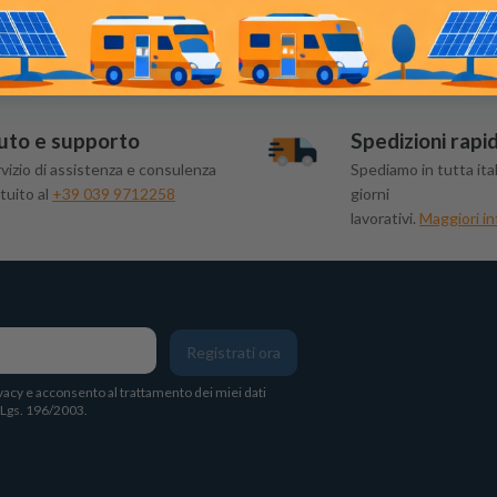
uto e supporto
Spedizioni rapi
vizio di assistenza e consulenza
Spediamo in tutta ital
tuito al
+39 039 9712258
giorni
lavorativi.
Maggiori in
Registrati ora
vacy
e acconsento al trattamento dei miei dati
. Lgs. 196/2003.