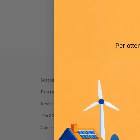
Per otten
Scatola di derivazione con grado di protezione IP56
Parete liscia.
Ideale per proteggere componenti e connessioni ele
Dim.300x220x120mm
Colore grigio.