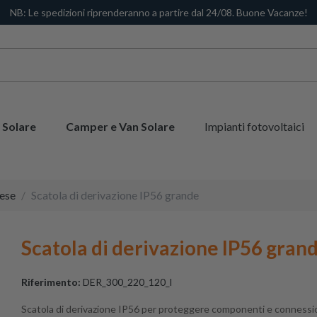
NB: Le spedizioni riprenderanno a partire dal 24/08. Buone Vacanze!
 Solare
Camper e Van Solare
Impianti fotovoltaici
rese
Scatola di derivazione IP56 grande
Scatola di derivazione IP56 gran
Riferimento:
DER_300_220_120_l
Scatola di derivazione IP56 per proteggere componenti e connessi