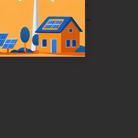
uci, TV, PC, frigo ed altri apparecchi di potenza
a
presa domestica 220V
o anche da una
presa