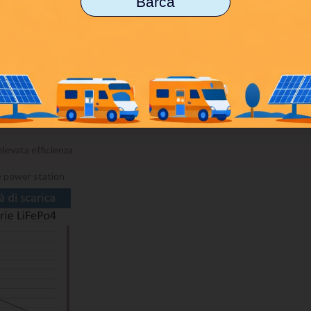
Barca
h
e all'
inverter integrato a onda pura da 3,6 kW
è possibile alimentare l
i
4 pannelli fotovoltaici 400W
in dotazione, oppure direttamente da un
di scarica
elevata efficienza
 e power station