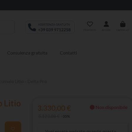
PREFERITI
ACCEDI
CARRELLO
Consulenza gratuita
Contatti
ccumulo Litio - Delta Pro
 Litio
3.330,00 €
Non disponibile
5.123,08 €
-35%
Vuoi essere avvisato quando questo