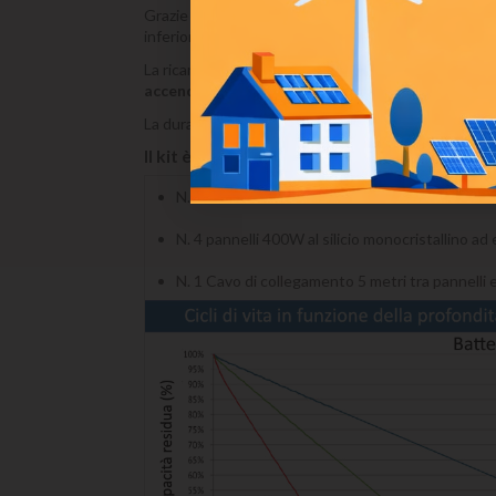
Grazie alla
batteria al Litio
incorporata da
3,6 kW
inferiore a 3,6kW, in assenza della rete elettrica.
La ricarica della batteria può essere effettuata con 
accendino 12V
La durata della batteria è stimata in oltre 4000 cicli 
Il kit è composto da:
N. 1 Power Station Ecoflow Delta-Pro
N. 4 pannelli 400W al silicio monocristallino ad 
N. 1 Cavo di collegamento 5 metri tra pannelli