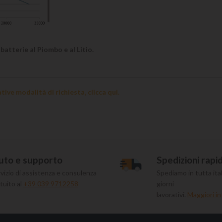
 batterie al Piombo e al Litio.
lative modalità di richiesta,
clicca qui.
uto e supporto
Spedizioni rapi
vizio di assistenza e consulenza
Spediamo in tutta ital
tuito al
+39 039 9712258
giorni
lavorativi.
Maggiori in