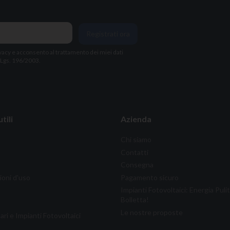
Registrati ora
vacy
e acconsento al trattamento dei miei dati
. Lgs. 196/2003.
tili
Azienda
Chi siamo
Contatti
Consegna
ioni d'uso
Pagamento sicuro
Impianti Fotovoltaici: Energia Puli
Bolletta!
Le nostre proposte
ari e Impianti Fotovoltaici