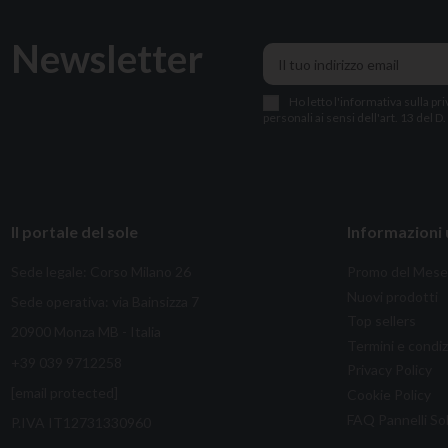
Newsletter
Ho letto l
'
informativa sulla pri
personali ai sensi dell'art. 13 del D
Il portale del sole
Informazioni u
Sede legale: Corso Milano 26
Promo del Mese
Nuovi prodotti
Sede operativa: via Bainsizza 7
Top sellers
20900 Monza MB - Italia
Termini e condiz
+39 039 9712258
Privacy Policy
[email protected]
Cookie Policy
FAQ Pannelli Sol
P.IVA IT12731330960