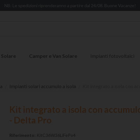
NB: Le spedizioni riprenderanno a partire dal 24/08. Buone Vacanze!
 Solare
Camper e Van Solare
Impianti fotovoltaici
sa
Impianti solari accumulo a isola
Kit integrato a isola con a
Kit integrato a isola con accumulo
- Delta Pro
Riferimento:
KitC36W36LiFePo4