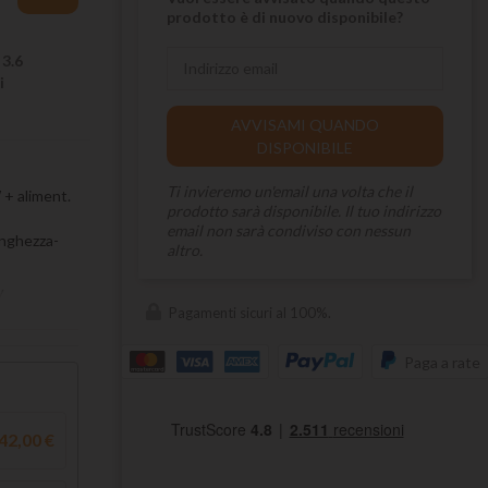
prodotto è di nuovo disponibile?
 3.6
i
AVVISAMI QUANDO
DISPONIBILE
Ti invieremo un'email una volta che il
+ aliment.
prodotto sarà disponibile. Il tuo indirizzo
email non sarà condiviso con nessun
nghezza-
altro.
V
Pagamenti sicuri al 100%.
Paga a rate
42,00 €