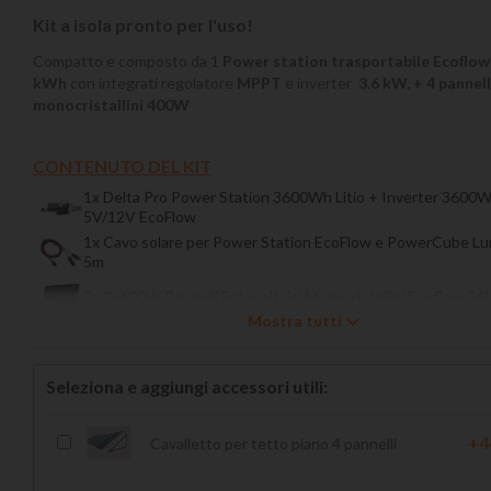
Kit a isola pronto per l'uso!
Compatto e composto da 1
Power station trasportabile Ecoflow
kWh
con integrati
regolatore
MPPT
e inverter
3.6 kW, + 4
pannell
monocristallini
400W
CONTENUTO DEL KIT
1x Delta Pro Power Station 3600Wh Litio + Inverter 3600W 
5V/12V EcoFlow
1x Cavo solare per Power Station EcoFlow e PowerCube Lu
5m
2x 2x400W Pannelli Fotovoltaici Monocristallini Ecoflow 24
Mostra tutti
Seleziona e aggiungi accessori utili:
+4
Cavalletto per tetto piano 4 pannelli