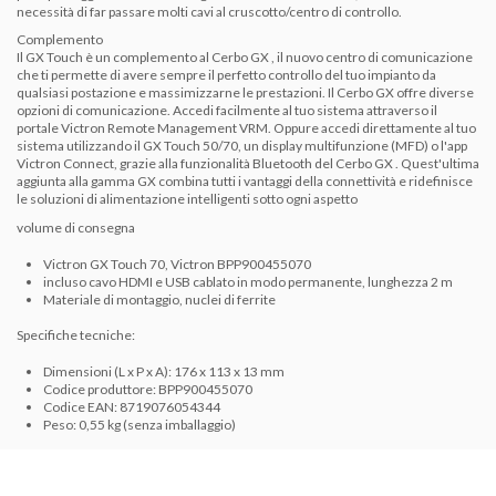
necessità di far passare molti cavi al cruscotto/centro di controllo.
Complemento
Il GX Touch è un complemento al
Cerbo GX
, il nuovo centro di comunicazione
che ti permette di avere sempre il perfetto controllo del tuo impianto da
qualsiasi postazione e massimizzarne le prestazioni.
Il
Cerbo GX
offre diverse
opzioni di comunicazione.
Accedi facilmente al tuo sistema attraverso il
portale Victron Remote Management VRM.
Oppure accedi direttamente al tuo
sistema utilizzando il GX Touch 50/70, un display multifunzione (MFD) o l'app
Victron Connect, grazie alla funzionalità Bluetooth del
Cerbo GX
.
Quest'ultima
aggiunta alla gamma GX combina tutti i vantaggi della connettività e ridefinisce
le soluzioni di alimentazione intelligenti sotto ogni aspetto
volume di consegna
Victron GX Touch 70, Victron BPP900455070
incluso cavo HDMI e USB cablato in modo permanente, lunghezza 2 m
Materiale di montaggio, nuclei di ferrite
Specifiche tecniche:
Dimensioni (L x P x A): 176 x 113 x 13 mm
Codice produttore: BPP900455070
Codice EAN: 8719076054344
Peso: 0,55 kg (senza imballaggio)