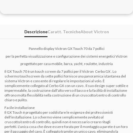
Descrizione
Caratt. Tecniche
About Victron
Pannello display Victron GX Touch 70 da 7 pollici
per la perfetta visualizzazione e configurazione dei sistemi energetici Victron
progettato per casa mobile, barca, yacht, roulotte, industria
Il GX Touch 70 è un touch screen da 7 pollici per il Victron
Cerbo GX
.
Lo
schermo touchscreen da sette pollici fornisce una panoramica istantanea del
sistema Victron e consente di regolare le impostazioni al volo.
È
semplicemente collegato al Cerbo GX
con un cavo
.
Il suo design super sottile e
impermeabile, la costruzione dall'alto verso il basso e la facilità di installazione
offrono molta flessibilità nella costruzione di un cruscotto/centro di controllo
chiaro e pulito.
Facile installazione
Il GX Touch è progettato per soddisfare le esigenze dei professionisti
dell'installazione.
Lo schermo viene semplicemente avvitato al
cruscotto/centro di controllo, quindi non è necessario creare ritagli
perfetti.
L'unica cosa che deve essere forata per il montaggio a parete è un foro
per il passaggio del cavo.
È collegato tramite un unico cavo, eliminando la