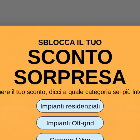
SBLOCCA IL TUO
SCONTO
Descrizione
Caratt. Tecniche
About Victron
SORPRESA
giore di dispositivi elettrici ed elettronici alimentabili
a bassa tension
n convertitore DC-DC nei sistemi con pacchi batterie a 24V che fornisca 
ere il tuo sconto, dicci a quale categoria sei più in
 efficienza e massima sicurezza.
on e nelle imbarcazioni più grandi, per convertire la tensione dell'impia
C
.
Impianti residenziali
ngresso del convertitore DC-DC ORION e connettere le utenze 12V DC ai ter
Impianti Off-grid
Camper / Van