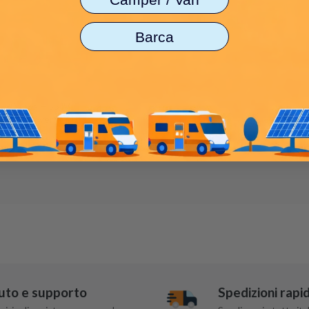
Barca
-20 ° C a + 55 ° C
o rivolti verso il basso)
uto e supporto
Spedizioni rapi