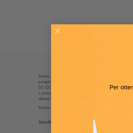
Siamo abituati ad avere a bordo un numero sempre mag
progettata per funzionare a 12V e richiede quindi u
Per otten
DC-DC della serie Orion sono caratterizzati da alta
I convertitori DC-DC sono spesso necessari nei cami
alimentare in sicurezza le apparecchiature a 12V D
Basta collegare la batteria a 24V ai terminali di i
Specifiche Tecniche: