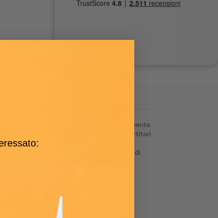
e. La maggior parte dei dispositivi è generalmente
una tensione di uscita stabile a 12V.
I convertitori
teressato:
nto da 24V in una tensione a 12V e poter quindi
minali di uscita del dispositivo.