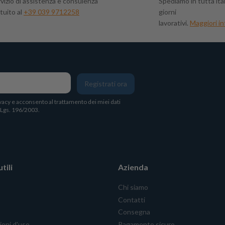
vizio di assistenza e consulenza
Spediamo in tutta ital
tuito al
+39 039 9712258
giorni
lavorativi.
Maggiori in
Registrati ora
vacy
e acconsento al trattamento dei miei dati
. Lgs. 196/2003.
tili
Azienda
Chi siamo
Contatti
Consegna
ioni d'uso
Pagamento sicuro