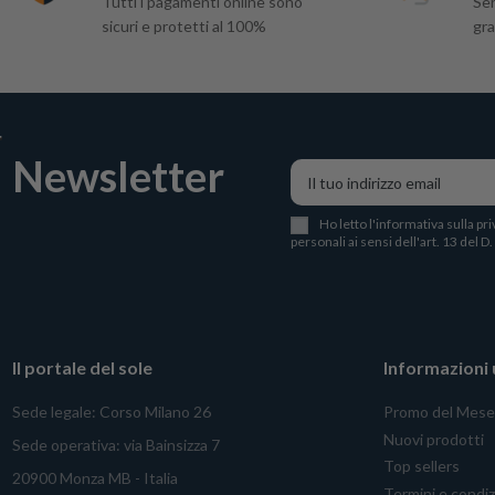
Tutti i pagamenti online sono
Ser
sicuri e protetti al 100%
gra
Newsletter
Ho letto l
'
informativa sulla pri
personali ai sensi dell'art. 13 del D
Il portale del sole
Informazioni u
Sede legale: Corso Milano 26
Promo del Mese
Nuovi prodotti
Sede operativa: via Bainsizza 7
Top sellers
20900 Monza MB - Italia
Termini e condiz