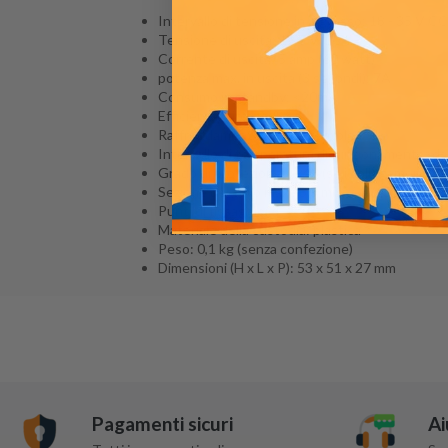
Intervallo di tensione in ingresso: 18 - 35 V CC
Tensione di uscita: 12,7 V CC
Corrente di uscita: 5 amp (60 watt)
potenza max. in uscita (3 secondi): 7A
Consumo in standby: <20mA
Efficienza: circa 95%
Raffreddamento: senza ventola
Intervallo di temperatura di funzionamento: da 
Grado di protezione: IP43 (se i collegamenti son
Sezione del cavo max : 3,3 mm² / AWG12
Punti di fissaggio: 4
Materiale della custodia: plastica
Peso: 0,1 kg (senza confezione)
Dimensioni (H x L x P): 53 x 51 x 27 mm
Pagamenti sicuri
Ai