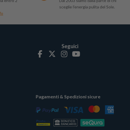
ia entro 2
Dal 2003 siamo dalla parte di chi
sceglie l’energia pulita del Sole.
fo
Seguici
Pagamenti & Spedizioni sicure