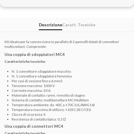
Descrizione
Caratt. Tecniche
Kit ideato per la connessione in parallelo di 2 pannelli dotati di connettori
multicontact. Comprende:
Una coppia di sdoppiatori MC4
Caratteristiche tecniche:
N. 1 connettore sdoppiatore maschio
N. 1 connettore sdoppiatore femmina
Per cavi di sezione fino a 6 mm2
Tensione massima: 1000 V
Corrente massima: 20 A
Materiale di contatto: rame, rivestito di stagno
Sistema di contatto: multilamellare MC-Multilam
Temperatura ambiente: da -40C a +70C (UL/AWG14)
Temperatura massima di utilizzo: +105C (IEC/CEI)
Classe di sicurezza: II
Resistenza di contatto tipica: 0,5 Ω
Una coppia di connettori MC4
Caratteristiche tecniche: