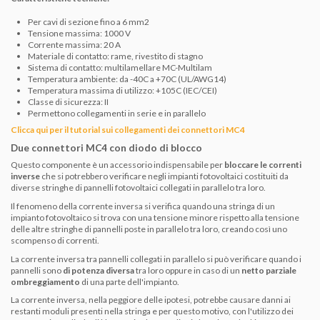
Per cavi di sezione fino a 6 mm2
Tensione massima: 1000 V
Corrente massima: 20 A
Materiale di contatto: rame, rivestito di stagno
Sistema di contatto: multilamellare MC-Multilam
Temperatura ambiente: da -40C a +70C (UL/AWG14)
Temperatura massima di utilizzo: +105C (IEC/CEI)
Classe di sicurezza: II
Permettono collegamenti in serie e in parallelo
Clicca qui per il tutorial sui collegamenti dei connettori MC4
Due connettori MC4 con diodo di blocco
Questo componente è un accessorio indispensabile per
bloccare le correnti
inverse
che si potrebbero verificare negli impianti fotovoltaici costituiti da
diverse stringhe di pannelli fotovoltaici collegati in parallelo tra loro.
Il fenomeno della corrente inversa si verifica quando una stringa di un
impianto fotovoltaico si trova con una tensione minore rispetto alla tensione
delle altre stringhe di pannelli poste in parallelo tra loro, creando così uno
scompenso di correnti.
La corrente inversa tra pannelli collegati in parallelo si può verificare quando i
pannelli sono
di potenza diversa
tra loro oppure in caso di un
netto parziale
ombreggiamento
di una parte dell'impianto.
La corrente inversa, nella peggiore delle ipotesi, potrebbe causare danni ai
restanti moduli presenti nella stringa e per questo motivo, con l'utilizzo dei