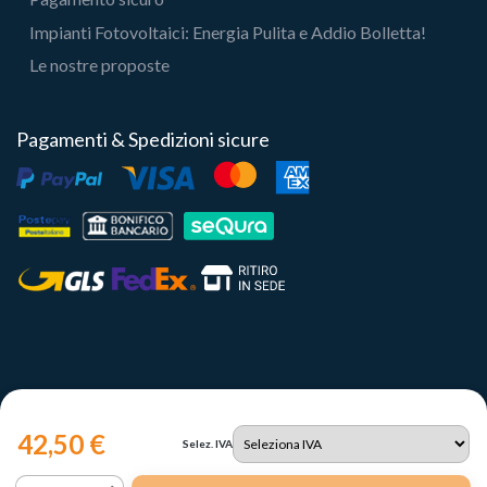
Impianti Fotovoltaici: Energia Pulita e Addio Bolletta!
Le nostre proposte
Pagamenti & Spedizioni sicure
42,50 €
Selez. IVA
Copyright 2023 | Il Portale del Sole Srl - P.IVA IT12731330960