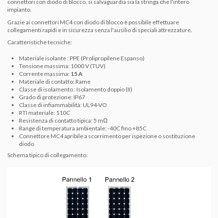
connettori con diodo di blocco, si salvaguardia sia la stringa che l'intero
impianto.
Grazie ai connettori MC4 con diodo di blocco è possibile effettuare
collegamenti rapidi e in sicurezza senza l'ausilio di speciali attrezzature.
Caratteristiche tecniche:
Materiale isolante : PPE (Prolipropilene Espanso)
Tensione massima: 1000 V (TUV)
Corrente massima:
15 A
Materiale di contatto: Rame
Classe di isolamento : Isolamento doppio (II)
Grado di protezione: IP67
Classe di infiammabilità: UL94-VO
RTI materiale: 110C
Resistenza di contatto tipica: 5 mΩ
Range di temperatura ambientale: -40C fino +85C
Connettore MC4 apribile a scorrimento per ispezione o sostituzione
diodo
Schema tipico di collegamento: