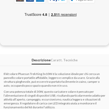
Descrizione
Caratt. Tecniche
Il kit solare Phaesun Trek King 3x10W è la soluzione ideale per chi cerca un
pannello solare portatile affidabile, leggero e semplice da usare. Grazie alla
struttura pieghevole, può essere trasportato facilmente in zaino, camper o
auto, occupando poco spazio quando non è in uso.
Con una potenza totale di 30W, questo caricatore solare è pensato per
l’alimentazione di singoli dispositivi USB, risultando particolarmente adatto per
attività all’aperto, campeggio, escursionismo, nautica leggera e situazioni di
emergenza. Il regolatore di carica con LED integrato aiuta a monitorare il
funzionamento del kit durante l’utilizzo.