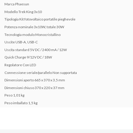
Marca
Phaesun
Modello
Trek King 3x10
Tipologia
Kit fotovoltaico portatile pieghevole
Potenza nominale
3x10W, totale 30W
Tecnologia modulo
Monocristallino
Uscite
USB-A, USB-C
Uscita standard
5V DC / 2400 mA / 12W
Quick Charge
9/12V DC / 18W
Regolatore
Con LED
Connessione seriale/parallelo
Non supportata
Dimensioni aperto
665 x 370 x 3,5 mm
Dimensioni chiuso
370 x 220 x 37 mm
Peso
1,01 kg
Peso imballato
1,5 kg