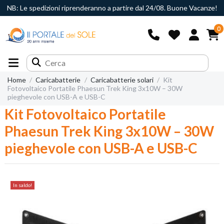
NB: Le spedizioni riprenderanno a partire dal 24/08. Buone Vacanze!
0
Home
Caricabatterie
Caricabatterie solari
Kit
Fotovoltaico Portatile Phaesun Trek King 3x10W – 30W
pieghevole con USB-A e USB-C
Kit Fotovoltaico Portatile
Phaesun Trek King 3x10W – 30W
pieghevole con USB-A e USB-C
In saldo!