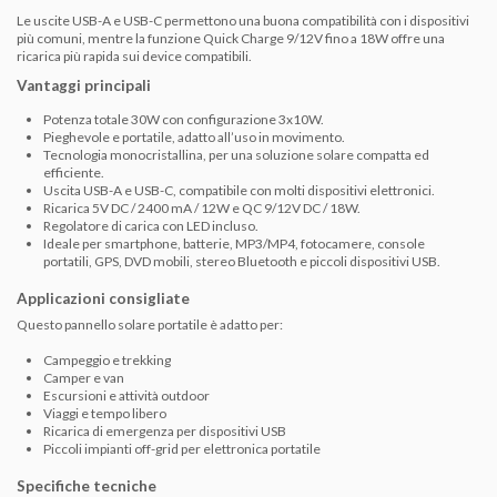
Le uscite USB-A e USB-C permettono una buona compatibilità con i dispositivi
più comuni, mentre la funzione Quick Charge 9/12V fino a 18W offre una
ricarica più rapida sui device compatibili.
Vantaggi principali
Potenza totale 30W con configurazione 3x10W.
Pieghevole e portatile, adatto all’uso in movimento.
Tecnologia monocristallina, per una soluzione solare compatta ed
efficiente.
Uscita USB-A e USB-C, compatibile con molti dispositivi elettronici.
Ricarica 5V DC / 2400 mA / 12W e QC 9/12V DC / 18W.
Regolatore di carica con LED incluso.
Ideale per smartphone, batterie, MP3/MP4, fotocamere, console
portatili, GPS, DVD mobili, stereo Bluetooth e piccoli dispositivi USB.
Applicazioni consigliate
Questo pannello solare portatile è adatto per:
Campeggio e trekking
Camper e van
Escursioni e attività outdoor
Viaggi e tempo libero
Ricarica di emergenza per dispositivi USB
Piccoli impianti off-grid per elettronica portatile
Specifiche tecniche