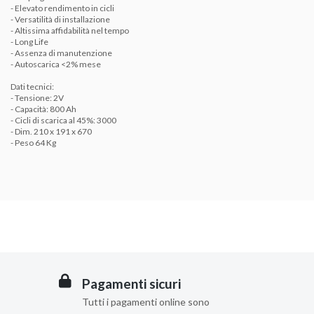
- Elevato rendimento in cicli
- Versatilità di installazione
- Altissima affidabilità nel tempo
- Long Life
- Assenza di manutenzione
- Autoscarica <2% mese
Dati tecnici:
- Tensione: 2V
- Capacità: 800 Ah
- Cicli di scarica al 45%: 3000
- Dim. 210 x 191 x 670
- Peso 64 Kg
Pagamenti sicuri
Tutti i pagamenti online sono