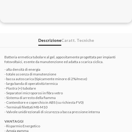
Descrizione
Caratt. Tecniche
Batteria ermetica tubolare al gel, appositamente progettata per impianti
fotovoltaici, esente da manutenzione ed adatta a scarica ciclica.
- alta densità di energia
- totale assenza di manutenzione
- bassa autoscarica (tipicamente minore di 2%/mese)
- larga banda di operatività termica
- Piastra (+) tubolare
- Separatori microporosi in fibra vetro
- Sistema di arresto della fiamma
- Contenitore e coperchio in ABS (su richiesta FV0)
- Terminali filettati M8-M10
- Valvole unidirezionali di sicurezza a bassa pressione interna
VANTAGGI
- Risparmio Energetico
- Ampia gamma