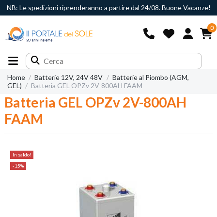
NB: Le spedizioni riprenderanno a partire dal 24/08. Buone Vacanze!
0
Home
Batterie 12V, 24V 48V
Batterie al Piombo (AGM,
GEL)
Batteria GEL OPZv 2V-800AH FAAM
Batteria GEL OPZv 2V-800AH
FAAM
In saldo!
-15%