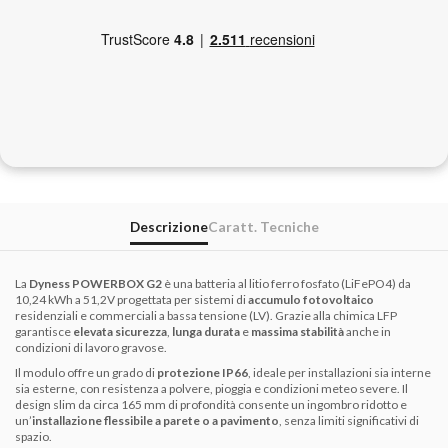
Descrizione
Caratt. Tecniche
La
Dyness POWERBOX G2
è una batteria al litio ferro fosfato (LiFePO4) da
10,24 kWh a 51,2V progettata per sistemi di
accumulo fotovoltaico
residenziali e commerciali a bassa tensione (LV). Grazie alla chimica LFP
garantisce
elevata sicurezza
,
lunga durata
e
massima stabilità
anche in
condizioni di lavoro gravose.
Il modulo offre un grado di
protezione IP66
, ideale per installazioni sia interne
sia esterne, con resistenza a polvere, pioggia e condizioni meteo severe. Il
design slim da circa 165 mm di profondità consente un ingombro ridotto e
un’
installazione flessibile a parete o a pavimento
, senza limiti significativi di
spazio.