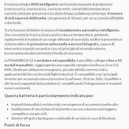
Il sistema integra
BMS intelligente
con funzioni avanzate di protezione
(sovraccarica, sovrascarica, sovracorrente, sovra/sotto-temperatura,
cortocircuito) per preservare la salute del pacco batteria nel tempo.
Il numero
di cicli supera le 8000 unità
, con garanzia di 10 anni, per un accumulo affidabile
e durevole.
Tra le funzioni distintive troviamo il
riscaldamento automatico intelligente
,
che consente la ricarica sicura anche a basse temperature, portando
rapidamente il modulo in un range ottimale di esercizio. Inoltre è presente un
sistema attivo di
protezione antincendio a aerosol integrato
, capace di
intervenire in pochi secondi in caso di principio di incendio interno,
incrementando ulteriormente il livello di sicurezza.
La POWERBOX G2 è
modulare ed espandibile
: è possibile collegare
fino a 50
moduli in parallelo
, raggiungendo una capacità complessiva fino a circa 512
kWh, ideale per abitazioni energivore, piccole attività commerciali o
applicazioni ibride residenziali/light industrial. È compatibile con i principali
inverter per accumulo a bassa tensione (LuxPower, Victron, Solis, GoodWe e
altri brand supportati dal produttore), semplificando l’integrazione in impianti
nuovi o esistenti.
Questa batteria è particolarmente indicata per:
Impianti fotovoltaici residenziali con esigenze di accumulo medio‑alte.
Sostituzione di vecchi banchi al piombo con una soluzione più leggera,
compatta e con più cicli.
Sistemi off‑grid o backup per continuità di servizio in caso di blackout.
Punti di forza