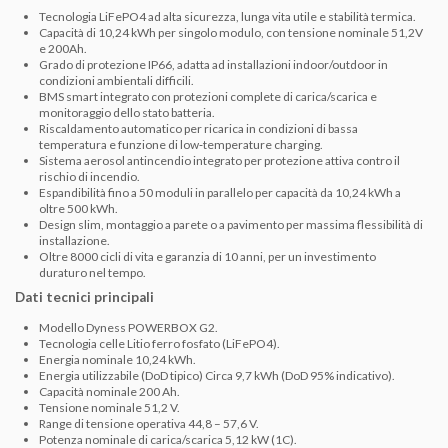
Tecnologia LiFePO4 ad alta sicurezza, lunga vita utile e stabilità termica.
Capacità di 10,24 kWh per singolo modulo, con tensione nominale 51,2V
e 200Ah.
Grado di protezione IP66, adatta ad installazioni indoor/outdoor in
condizioni ambientali difficili.
BMS smart integrato con protezioni complete di carica/scarica e
monitoraggio dello stato batteria.
Riscaldamento automatico per ricarica in condizioni di bassa
temperatura e funzione di low‑temperature charging.
Sistema aerosol antincendio integrato per protezione attiva contro il
rischio di incendio.
Espandibilità fino a 50 moduli in parallelo per capacità da 10,24 kWh a
oltre 500 kWh.
Design slim, montaggio a parete o a pavimento per massima flessibilità di
installazione.
Oltre 8000 cicli di vita e garanzia di 10 anni, per un investimento
duraturo nel tempo.
Dati tecnici principali
Modello
Dyness POWERBOX G2.
Tecnologia celle
Litio ferro fosfato (LiFePO4).
Energia nominale
10,24 kWh.
Energia utilizzabile (DoD tipico)
Circa 9,7 kWh (DoD 95% indicativo).
Capacità nominale
200 Ah.
Tensione nominale
51,2 V.
Range di tensione operativa
44,8 – 57,6 V.
Potenza nominale di carica/scarica
5,12 kW (1C).