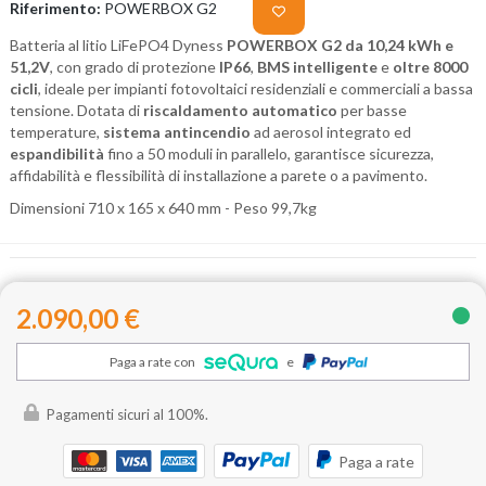
Riferimento:
POWERBOX G2
Batteria al litio LiFePO4 Dyness
POWERBOX G2 da 10,24 kWh e
51,2V
, con grado di protezione
IP66
,
BMS intelligente
e
oltre 8000
cicli
, ideale per impianti fotovoltaici residenziali e commerciali a bassa
tensione. Dotata di
riscaldamento automatico
per basse
temperature,
sistema antincendio
ad aerosol integrato ed
espandibilità
fino a 50 moduli in parallelo, garantisce sicurezza,
affidabilità e flessibilità di installazione a parete o a pavimento.
Dimensioni 710 x 165 x 640 mm - Peso 99,7kg
2.090,00 €
Paga a rate con
e
Pagamenti sicuri al 100%.
Paga a rate