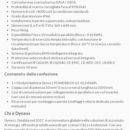
Corrente max scarica/carica
200 A / 100 A.
Profondità di scarica consigliata
Fino al 95% DoD.
Numero di cicli
>8000 cicli (a condizioni standard).
Grado di protezione
IP66.
Installazione
A parete o pavimento, indoor/outdoor.
Dimensioni (L x P x H)
710 x 165 x 640 mm.
Peso
96 kg.
Espandibilità
Fino a 50 moduli in parallelo (fino a ~512 kWh).
Temperatura di esercizio
Ampio intervallo, con funzione di
riscaldamento per basse temperature (fino a -20 °C in ricarica secondo
datasheet).
Sistema di gestione
BMS intelligente integrato.
Protezione antincendio
Estintore ad aerosol integrato.
Certificazioni
IEC62619, IEC62040, CE‑EMC, CE‑RED, CEC, UN38.3.
Garanzia
10 anni.
Contenuto della confezione
1 × Modulo batteria Dyness POWERBOX G2 10,24 kWh.
Coppia cavi di potenza 50 mm² (rosso e nero) lunghezza 2050 mm.
Cavi di comunicazione per collegamento in parallelo e verso l’inverter
(vari cavi di comunicazione inclusi).
Kit accessori per montaggio a parete (staffaggi e viteria dedicata secondo
manuale).
Chi è Dyness
Dyness, fondata nel 2017, è un innovatore globale nelle soluzioni di accumulo
di energia, offrendo prodotti avanzati per scenari C&I e residenziali. Con una
forte capacità di ricerca e sviluppo, Dyness serve oltre 500.000 utenti in più di