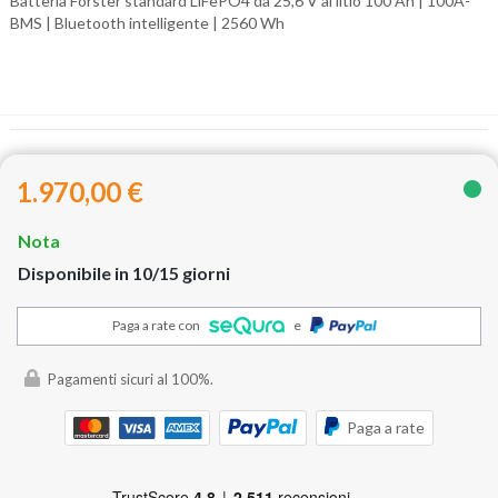
Batteria Forster standard LiFePO4 da 25,6 V al litio 100 Ah |
100A-
BMS |
Bluetooth intelligente |
2560 Wh
1.970,00 €
Nota
Disponibile in 10/15 giorni
Paga a rate con
e
Pagamenti sicuri al 100%.
Paga a rate