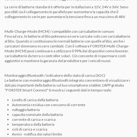
La serie di batterie standard è offerta per installazioni a 12V, 24V e 36V.
Sono
possibili sia il collegamento in parallelo per aumentare la capacità che il
collegamento in serie per aumentare la tensione fino a un massimo di 48V.
Multi-Charge-Mode (MCM) / compatibile con caricabatterie comuni
Fino ad ora, le batterie al litio potevano essere caricate solo con caricabatterie
al litio.
Quando si sostituivano le normali batterie con quelle al litio, anche i
caricatori dovevano essere cambiati.
Con il software FORSTER Multi-Charge-
Mode (MCM) puoi continuare a utilizzare il 99% dei dispositivi come booster,
caricabatterie da terra o controller solari.
Ciò consente di risparmiare costi
aggiuntivi e mantiene la garanzia del produttore per i veicoli nuovi.
Monitoraggio Bluetooth / indicatore dello stato di carica (SOC)
Le batterie con monitoraggio Bluetooth integrato consentono di visualizzare i
dati più importanti della batteria sul tuo smartphone o tablet.
L'APP gratuita
"FORSTER Smart Connect" ti mostra i seguenti dati in tempo reale:
Livello di carica della batteria
Autonomia residua con consumo di corrente
voltaggio batteria
capacità nominale della batteria
corrente di carica e scarica
temperatura della batteria
cicli di carica e scarica
Avvisi - notifica dei valori limite