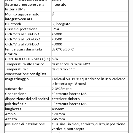
Sistema di gestione della
integrato
batteria BMS
Monitoraggio remoto
SÌ
integrato con APP
Bluetooth
Sì, integrato
Classe di protezione
IP54
Cicli / Vita al 50% DoD
>5000
Cicli / Vita all'80% DoD
>3500
Cicli / Vita al 90% DoD
>3000
temperatura durante la
da 0°C a 50°C
ricarica
CONTROLLO TERMICO (TC)
n / a
Temperatura allo scarico
da meno 20°C a più 60°C
Temperatura di
da -5°C a 25°C
conservazione consigliata
magazzinaggio
Carica al 60 - 80% / quando non in uso, caricare
la batteria ogni 6 mesi
autoscarica
2-3% / mese
Connessione
Filettatura interna M8
disposizione dei poli positivi
anteriore sinistro
polarità finale
Filettatura interna M8
lunghezza
485mm
Ampio
170 mm
Altezza
245 mm
posizione di installazione
Qualsiasi, in piedi, sdraiato, di lato, in posizione
verticale, sottosopra