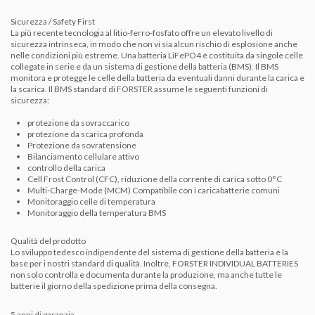
Sicurezza / Safety First
La più recente tecnologia al litio-ferro-fosfato offre un elevato livello di
sicurezza intrinseca, in modo che non vi sia alcun rischio di esplosione anche
nelle condizioni più estreme.
Una batteria LiFePO4 è costituita da singole celle
collegate in serie e da un sistema di gestione della batteria (BMS).
Il BMS
monitora e protegge le celle della batteria da eventuali danni durante la carica e
la scarica.
Il BMS standard di FORSTER assume le seguenti funzioni di
sicurezza:
protezione da sovraccarico
protezione da scarica profonda
Protezione da sovratensione
Bilanciamento cellulare attivo
controllo della carica
Cell Frost Control (CFC), riduzione della corrente di carica sotto 0°C
Multi-Charge-Mode (MCM) Compatibile con i caricabatterie comuni
Monitoraggio celle di temperatura
Monitoraggio della temperatura BMS
Qualità del prodotto
Lo sviluppo tedesco indipendente del sistema di gestione della batteria è la
base per i nostri standard di qualità.
Inoltre, FORSTER INDIVIDUAL BATTERIES
non solo controlla e documenta durante la produzione, ma anche tutte le
batterie il giorno della spedizione prima della consegna.
5 anni di garanzia