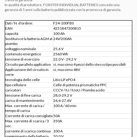
In qualità di produttore, FORSTER INDIVIDUAL BATTERIES concede
una
garanzia di 5 anni
sulla batteria pubblicizzata con la promessa di garanzia.
Dati / N. d'ordine:
F24-100FBS
EAN
4251847300815
capacità
100 Ah
Sostituisce la batteria AGM al
24V/200Ah
piombo
voltaggio nominale
25,6 V
contenuto energetico
2560 Wh
tensione di esercizio
22,0 V - 29,2 V
Circuito parallelo applicativo
sì, massimo 4 pezzi dello stesso tipo possibili
Applicazione del circuito in
sì, massimo 48V
serie
tecnologia delle celle
Litio LiFePO4
tipo cellulare
Celle di potenza prismatiche PPC
caricatori
CCCV / IU / IUoU / Piombo acido
tensione di fine carica
28,0-29,2 V
carica di mantenimento
26,6-27,6V
Max. corrente di carica /
100 A / 60 min
tempo di carica
Corrente di carica consigliata
50A
Max. corrente di scarica / 3
350A
sec.
corrente di scarica continua
100 A
spegnimento della batteria
20,0 V