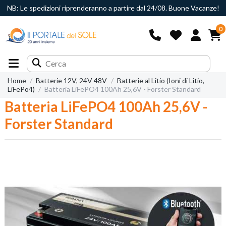
NB: Le spedizioni riprenderanno a partire dal 24/08. Buone Vacanze!
0
Home
Batterie 12V, 24V 48V
Batterie al Litio (Ioni di Litio,
LiFePo4)
Batteria LiFePO4 100Ah 25,6V - Forster Standard
Batteria LiFePO4 100Ah 25,6V -
Forster Standard