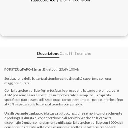
Descrizione
Caratt. Tecniche
FORSTER LiFePO4 Smart Bluetooth 25.6V 100Ah
Sostituzione della batteria al piombo-acido di qualità superiore con una
maggiore durata!
Con la tecnologia al litio-ferro-fosfato, le precedenti batterie al piombo, gel e
AGM possono essere sostituite in modo rapido e semplice.
La capacità
specificata può essere utilizzata quasi completamente e il peso è inferiore fino
al 75% rispetto a una batteria al piombo comparabile.
Un altro grande vantaggio è la bassa autoscarica, che semplifica notevolmente
e prolunga la durata di conservazione o di servizio.
Anche se la capacità
disponibile è quasi completamente utilizzata, la tecnologia al litio con 3000 cicli
consente una durata sette volte maggiore rispetto alle batterie precedenti.