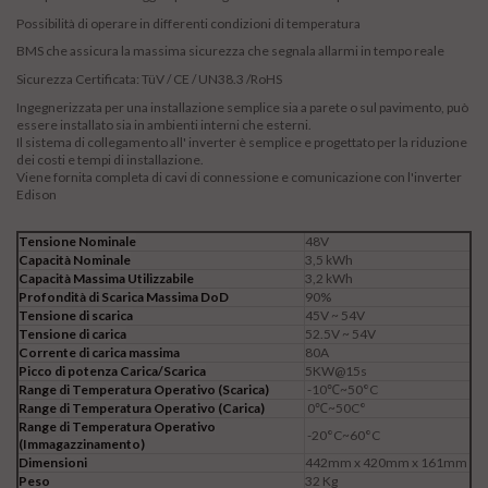
Possibilità di operare in differenti condizioni di temperatura
BMS che assicura la massima sicurezza che segnala allarmi in tempo reale
Sicurezza Certificata: TüV / CE / UN38.3 /RoHS
Ingegnerizzata per una installazione semplice sia a parete o sul pavimento, può
essere installato sia in ambienti interni che esterni.
Il sistema di collegamento all' inverter è semplice e progettato per la riduzione
dei costi e tempi di installazione.
Viene fornita completa di cavi di connessione e comunicazione con l'inverter
Edison
Tensione Nominale
48V
Capacità Nominale
3,5 kWh
Capacità Massima Utilizzabile
3,2 kWh
Profondità di Scarica Massima DoD
90%
Tensione di scarica
45V ~ 54V
Tensione di carica
52.5V ~ 54V
Corrente di carica massima
80A
Picco di potenza Carica/Scarica
5KW@15s
Range di Temperatura Operativo (Scarica)
-10℃~50°C
Range di Temperatura Operativo (Carica)
0℃~50C°
Range di Temperatura Operativo
-20°C~60°C
(Immagazzinamento)
Dimensioni
442mm x 420mm x 161mm
Peso
32 Kg