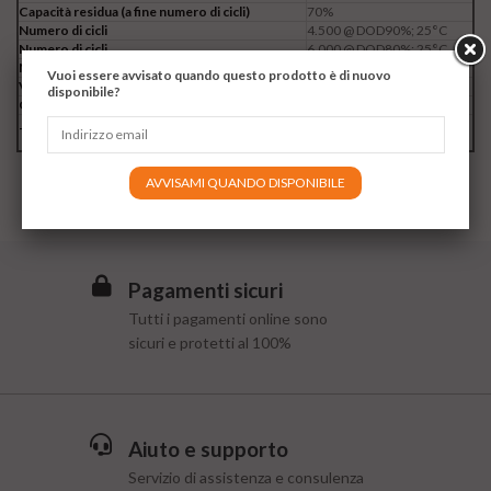
Capacità residua (a fine numero di cicli)
70%
Numero di cicli
4.500 @ DOD90%; 25°C
Numero di cicli
6.000 @ DOD80%; 25°C
Numero di cicli
7.000 @ DOD70%; 25° C
Vuoi essere avvisato quando questo prodotto è di nuovo
Vita Utile
11 anni(25°C)
disponibile?
Comunicazione
RS232，RS485，CAN
>Litio-Ferro-Fosfato (Li-Fe-
Tecnologia Celle
Po4)
AVVISAMI QUANDO DISPONIBILE
Pagamenti sicuri
Tutti i pagamenti online sono
sicuri e protetti al 100%
Aiuto e supporto
Servizio di assistenza e consulenza