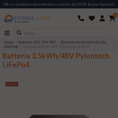
NB: Le spedizioni riprenderanno a partire dal 24/08. Buone Vacanze!
0
Home
Batterie 12V, 24V 48V
Batterie al Litio (Ioni di Litio,
LiFePo4)
Batteria 3,5kWh/48V Pylontech LiFePo4
Batteria 3,5kWh/48V Pylontech
LiFePo4
In saldo!