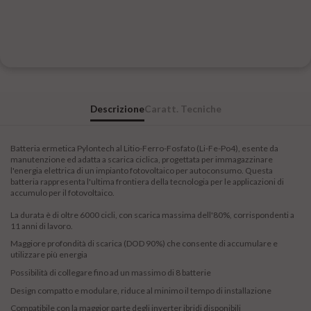
Descrizione
Caratt. Tecniche
Batteria ermetica Pylontech al Litio-Ferro-Fosfato (Li-Fe-Po4), esente da
manutenzione ed adatta a scarica ciclica, progettata per immagazzinare
l'energia elettrica di un impianto fotovoltaico per autoconsumo. Questa
batteria rappresenta l'ultima frontiera della tecnologia per le applicazioni di
accumulo per il fotovoltaico.
La durata è di oltre 6000 cicli, con scarica massima dell'80%, corrispondenti a
11 anni di lavoro.
Maggiore profondità di scarica (DOD 90%) che consente di accumulare e
utilizzare più energia
Possibilità di collegare fino ad un massimo di 8 batterie
Design compatto e modulare, riduce al minimo il tempo di installazione
Compatibile con la maggior parte degli inverter ibridi disponibili