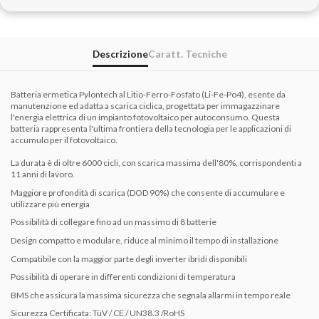
Descrizione
Caratt. Tecniche
Batteria ermetica Pylontech al Litio-Ferro-Fosfato (Li-Fe-Po4), esente da
manutenzione ed adatta a scarica ciclica, progettata per immagazzinare
l'energia elettrica di un impianto fotovoltaico per autoconsumo. Questa
batteria rappresenta l'ultima frontiera della tecnologia per le applicazioni di
accumulo per il fotovoltaico.
La durata è di oltre 6000 cicli, con scarica massima dell'80%, corrispondenti a
11 anni di lavoro.
Maggiore profondità di scarica (DOD 90%) che consente di accumulare e
utilizzare più energia
Possibilità di collegare fino ad un massimo di 8 batterie
Design compatto e modulare, riduce al minimo il tempo di installazione
Compatibile con la maggior parte degli inverter ibridi disponibili
Possibilità di operare in differenti condizioni di temperatura
BMS che assicura la massima sicurezza che segnala allarmi in tempo reale
Sicurezza Certificata: TüV / CE / UN38.3 /RoHS