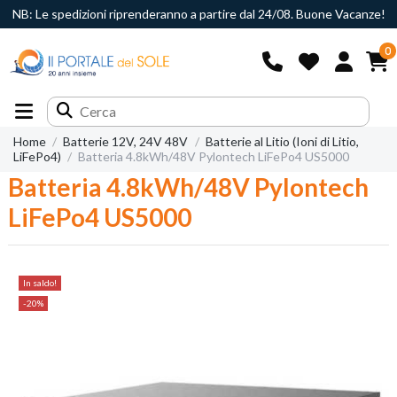
NB: Le spedizioni riprenderanno a partire dal 24/08. Buone Vacanze!
0
Home
Batterie 12V, 24V 48V
Batterie al Litio (Ioni di Litio,
LiFePo4)
Batteria 4.8kWh/48V Pylontech LiFePo4 US5000
Batteria 4.8kWh/48V Pylontech
LiFePo4 US5000
In saldo!
-20%