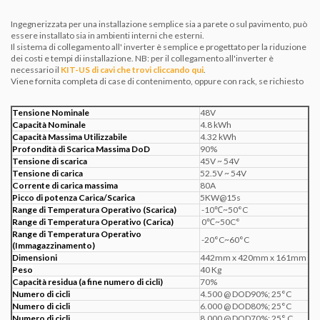
Ingegnerizzata per una installazione semplice sia a parete o sul pavimento, può
essere installato sia in ambienti interni che esterni.
Il sistema di collegamento all' inverter è semplice e progettato per la riduzione
dei costi e tempi di installazione. NB: per il collegamento all'inverter è
necessario
il
KIT-US di cavi che trovi cliccando qui
.
Viene fornita completa di case di contenimento, oppure con rack, se richiesto
Tensione Nominale
48V
Capacità Nominale
4.8 kWh
Capacità Massima Utilizzabile
4.32 kWh
Profondità di Scarica Massima DoD
90%
Tensione di scarica
45V ~ 54V
Tensione di carica
52.5V ~ 54V
Corrente di carica massima
80A
Picco di potenza Carica/Scarica
5KW@15s
Range di Temperatura Operativo (Scarica)
-10℃~50°C
Range di Temperatura Operativo (Carica)
0℃~50C°
Range di Temperatura Operativo
-20°C~60°C
(Immagazzinamento)
Dimensioni
442mm x 420mm x 161mm
Peso
40 Kg
Capacità residua (a fine numero di cicli)
70%
Numero di cicli
4.500 @ DOD90%; 25°C
Numero di cicli
6.000 @ DOD80%; 25°C
Numero di cicli
8.000 @ DOD70%; 25° C