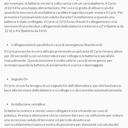
per esempio, la batteria servizi è sotto carica con un caricabatterie. Il Cyrix-
ct12/24 ha una doppia alimentazione. Per cui è in grado di attivarsi anche
quando la tensione di una batteria sarebbe troppo bassa per avviare il Cyrix. Per
prevenire l'azionamento non voluto durante l’installazione o quando una
batteria è stata scollegata, il Cyrix-ct 12/24 non chiude il collegamento se la
tensione di uno dei due collegamenti delle batterie è inferiore a 2 V (batteria da
12 V) o 4 V (batteria da 24 V)
Collegamento in parallelo in caso di emergenza (StartAssist)
Il Cyrix può anche essere attivato premendo un pulsante (il Cyrix rimane attivo
per 30 secondi) o con un interruttore per collegare le batterie in parallelo
manualmente. Questa funzione è molto utile in caso di emergenza, per
esempio quando la batteria di avviamento è scarica o danneggiata
Segnale D+
Il Cyrix-ct non ha bisogno di un segnale D+ dall'alternatore, perché funziona in
base alla tensione della batteria e si collega o si disconnette automaticamente.
Installazione semplice:
le batterie motore e servizi sono collegate tra loro tramite un cavo di
potenza
.
Prestare attenzione che la sezione del cavo sia sufficiente per evitare
una eccessiva caduta di tensione o il pericolo dovuto a un
surriscaldamento
(siamo a vostra disposizione per domande sul calcolo dei