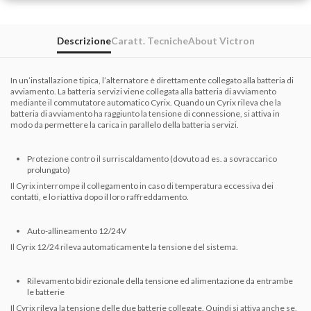
Descrizione
Caratt. Tecniche
About Victron
In un’installazione tipica, l’alternatore è direttamente collegato alla batteria di
avviamento. La batteria servizi viene collegata alla batteria di avviamento
mediante il commutatore automatico Cyrix. Quando un Cyrix rileva che la
batteria di avviamento ha raggiunto la tensione di connessione, si attiva in
modo da permettere la carica in parallelo della batteria servizi.
Protezione contro il surriscaldamento (dovuto ad es. a sovraccarico
prolungato)
Il Cyrix interrompe il collegamento in caso di temperatura eccessiva dei
contatti, e lo riattiva dopo il loro raffreddamento.
Auto-allineamento 12/24V
Il Cyrix 12/24 rileva automaticamente la tensione del sistema.
Rilevamento bidirezionale della tensione ed alimentazione da entrambe
le batterie
Il Cyrix rileva la tensione delle due batterie collegate. Quindi si attiva anche se,