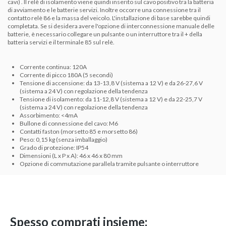
cavi)
.
Il relè di isolamento viene quindi inserito sul cavo positivo tra la batteria
di avviamento e le batterie servizi. Inoltre occorre una
connessione tra il
contatto relè 86 e la massa del veicolo.
L'installazione di base sarebbe quindi
completata.
Se si desidera avere l'opzione di interconnessione manuale delle
batterie, è necessario collegare un pulsante o un interruttore tra il + della
batteria servizi e il terminale 85 sul relè.
Corrente continua: 120A
Corrente di picco 180A (5 secondi)
Tensione di accensione: da 13-13,8 V (sistema a 12 V) e da 26-27,6 V
(sistema a 24 V) con regolazione della tendenza
Tensione di isolamento: da 11-12,8 V (sistema a 12 V) e da 22-25,7 V
(sistema a 24 V) con regolazione della tendenza
Assorbimento: <4mA
Bullone di connessione del cavo: M6
Contatti faston (morsetto 85 e morsetto 86)
Peso: 0,15 kg (senza imballaggio)
Grado di protezione: IP54
Dimensioni (L x P x A): 46 x 46 x 80 mm
Opzione di commutazione parallela tramite pulsante o interruttore
Spesso comprati insieme: