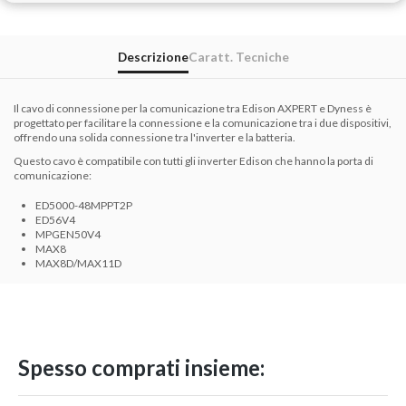
Descrizione
Caratt. Tecniche
Il cavo di connessione per la comunicazione tra Edison AXPERT e Dyness è
progettato per facilitare la connessione e la comunicazione tra i due dispositivi,
offrendo una solida connessione tra l'inverter e la batteria.
Questo cavo è compatibile con tutti gli inverter Edison che hanno la porta di
comunicazione:
ED5000-48MPPT2P
ED56V4
MPGEN50V4
MAX8
MAX8D/MAX11D
Spesso comprati insieme: