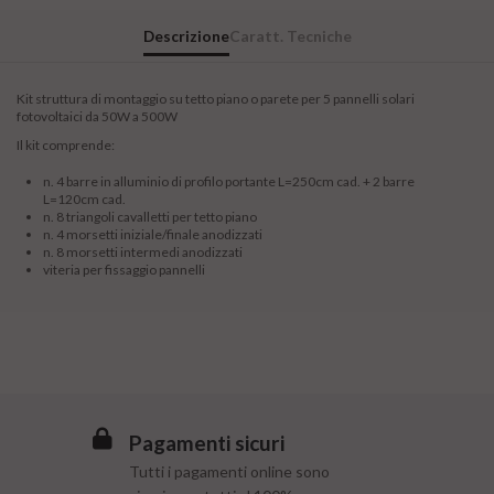
Descrizione
Caratt. Tecniche
Kit struttura di montaggio su tetto piano o parete per 5 pannelli solari
fotovoltaici da 50W a 500W
Il kit comprende:
n. 4 barre in alluminio di profilo portante L=250cm cad. + 2 barre
L=120cm cad.
n. 8 triangoli cavalletti per tetto piano
n. 4 morsetti iniziale/finale anodizzati
n. 8 morsetti intermedi anodizzati
viteria per fissaggio pannelli
Pagamenti sicuri
Tutti i pagamenti online sono