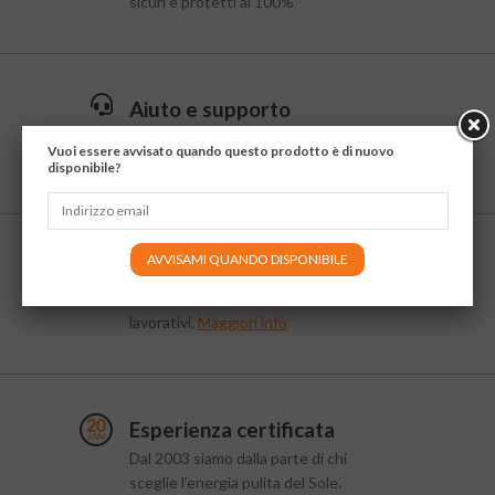
sicuri e protetti al 100%
Aiuto e supporto
Servizio di assistenza e consulenza
Vuoi essere avvisato quando questo prodotto è di nuovo
gratuito al
+39 039 9712258
disponibile?
AVVISAMI QUANDO DISPONIBILE
Spedizioni rapide
Spediamo in tutta italia entro 2 giorni
lavorativi.
Maggiori info
Esperienza certificata
Dal 2003 siamo dalla parte di chi
sceglie l’energia pulita del Sole.