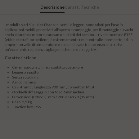
Descrizione
Caratt. Tecniche
I moduli solari di qualità Phaesun, sottili e leggeri, sono adatti per l'uso in
applicazioni mobili, per attività all'aperto e campeggio, per il montaggio su yacht
a vela e barche a motore, caravan o sui tetti dei camion. Il rivestimento in ETFE
(etilene tetrafluoroetilene) è estremamente resistente alle intemperie, ad un
ampio intervallo di temperature e con un'elevata trasparenza. Inoltre ha
un'eccellente resistenza agli agenti chimici e ai raggi UV.
Caratteristiche
Celle monocristalline a contatto posteriore
Leggero e piatto
Senza spigoli vivi
Aerodinamico
Cavi 4 mmq , lunghezza 900 mm , connettori MC4
Occhielli di fissaggio con foro 6 mm inclusi
Dimensioni (LxWxH): mm 1200 x 540 x 3 (19 mm)
Peso: 2,5 kg
Junction box IP65