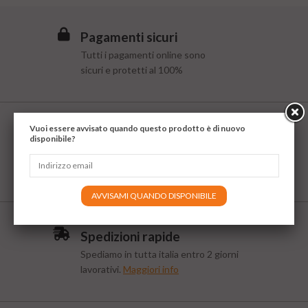
Pagamenti sicuri
Tutti i pagamenti online sono
sicuri e protetti al 100%
Vuoi essere avvisato quando questo prodotto è di nuovo
Aiuto e supporto
disponibile?
Servizio di assistenza e consulenza
gratuito al
+39 039 9712258
AVVISAMI QUANDO DISPONIBILE
Spedizioni rapide
Spediamo in tutta italia entro 2 giorni
lavorativi.
Maggiori info