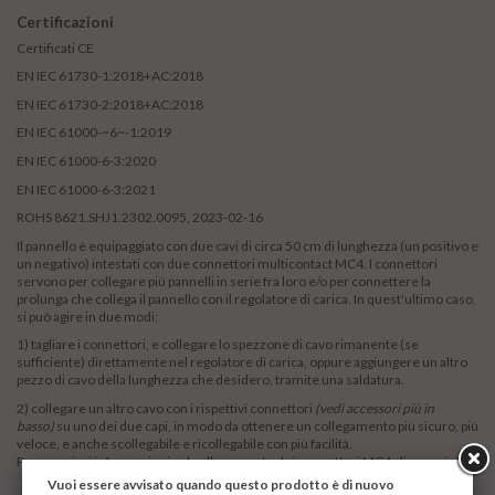
Certificazioni
Certificati CE
EN IEC 61730-1:2018+AC:2018
EN IEC 61730-2:2018+AC:2018
EN IEC 61000-~6~-1:2019
EN IEC 61000-6-3:2020
EN IEC 61000-6-3:2021
ROHS 8621.SHJ1.2302.0095, 2023-02-16
Il pannello è equipaggiato con due cavi di circa 50 cm di lunghezza (un positivo e
un negativo) intestati con due
connettori multicontact MC4
. I connettori
servono per collegare più pannelli in serie fra loro e/o per connettere la
prolunga che collega il pannello con il regolatore di carica. In quest'ultimo caso,
si può agire in due modi:
1) tagliare i connettori, e collegare lo spezzone di cavo rimanente (se
sufficiente) direttamente nel regolatore di carica, oppure aggiungere un altro
pezzo di cavo della lunghezza che desidero, tramite una saldatura.
2) collegare un altro cavo con i rispettivi connettori
(vedi accessori più in
basso)
su uno dei due capi, in modo da ottenere un collegamento più sicuro, più
veloce, e anche scollegabile e ricollegabile con più facilità.
Per maggiori informazioni sul collegamento dei connettori MC4 clicca qui
.
Vuoi essere avvisato quando questo prodotto è di nuovo