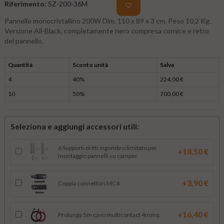
Riferimento:
SZ-200-36M
Pannello monocristallino 200W Dim. 110 x 89 x 3 cm. Peso 10,2 Kg.
Versione All-Black, completamente nero compresa cornice e retro
del pannello.
Quantità
Sconto unità
Salva
4
40%
224,00 €
10
50%
700,00 €
Seleziona e aggiungi accessori utili:
6 Supporti dritti ingombro limitato per
+18,50 €
montaggio pannelli su camper
+3,90 €
Coppia connettori MC4
+16,40 €
Prolunga 5m cavo multicontact 4mmq