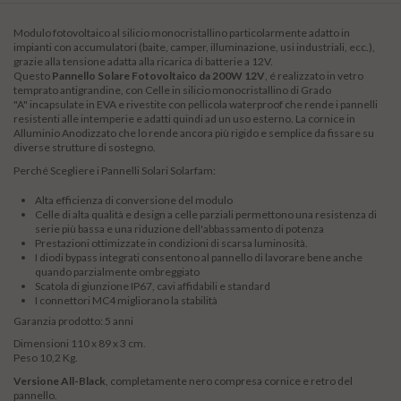
Modulo fotovoltaico al silicio monocristallino particolarmente adatto in
impianti con accumulatori (baite, camper, illuminazione, usi industriali, ecc.),
grazie alla tensione adatta alla ricarica di batterie a 12V.
Questo
Pannello Solare Fotovoltaico da 200W 12V
, é realizzato in vetro
temprato antigrandine, con Celle in silicio monocristallino di Grado
"A" incapsulate in EVA e rivestite con pellicola waterproof che rende i pannelli
resistenti alle intemperie e adatti quindi ad un uso esterno. La cornice in
Alluminio Anodizzato che lo rende ancora più rigido e semplice da fissare su
diverse strutture di sostegno.
Perché Scegliere i Pannelli Solari Solarfam:
Alta efficienza di conversione del modulo
Celle di alta qualità e design a celle parziali permettono una resistenza di
serie più bassa e una riduzione dell'abbassamento di potenza
Prestazioni ottimizzate in condizioni di scarsa luminosità.
I diodi bypass integrati consentono al pannello di lavorare bene anche
quando parzialmente ombreggiato
Scatola di giunzione IP67, cavi affidabili e standard
I connettori MC4 migliorano la stabilità
Garanzia prodotto: 5 anni
Dimensioni 110 x 89 x 3 cm.
Peso 10,2 Kg.
Versione All-Black
, completamente nero compresa cornice e retro del
pannello.