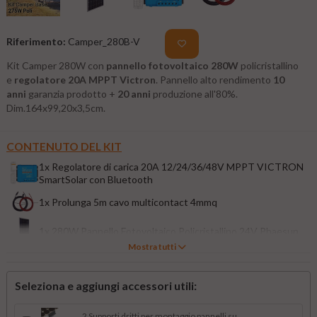
Riferimento:
Camper_280B-V
Kit Camper 280W con
pannello fotovoltaico 280W
policristallino
e
regolatore 20A
MPPT Victron
.
Pannello alto rendimento
10
anni
garanzia prodotto +
20 anni
produzione all'80%.
Dim.164x99,20x3,5cm.
CONTENUTO DEL KIT
1x Regolatore di carica 20A 12/24/36/48V MPPT VICTRON
SmartSolar con Bluetooth
1x Prolunga 5m cavo multicontact 4mmq
1x 280W Pannello Fotovoltaico Policristallino 24V Phaesun
Mostra tutti
Seleziona e aggiungi accessori utili:
2 Supporti dritti per montaggio pannelli su