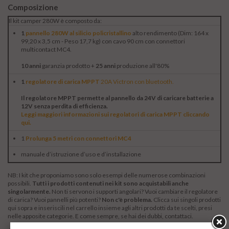
Composizione
Il kit camper 280W è composto da:
1
pannello 280W
al silicio policristallino
alto rendimento (Dim: 164 x
99,20 x 3,5 cm - Peso 17,7 kg) con cavo 90 cm con connettori
multicontact MC4.
10 anni
garanzia prodotto +
25 anni
produzione all'80%
1
regolatore di carica MPPT
20A Victron con bluetooth.
Il regolatore MPPT permette al pannello da 24V di caricare batterie a
12V senza perdita di efficienza.
Leggi maggiori informazioni sui regolatori di carica MPPT cliccando
qui
.
1
Prolunga 5 metri con connettori MC4
manuale d’istruzione d’uso e d’installazione
NB: I kit che proponiamo sono solo esempi delle numerose combinazioni
possibili.
Tutti i prodotti contenuti nei kit sono acquistabili anche
singolarmente.
Non ti servono i supporti angolari? Vuoi cambiare il regolatore
di carica? Vuoi pannelli più potenti?
Non c'è problema.
Clicca sui singoli prodotti
qui sopra e inseriscili nel carrello insieme agli altri prodotti da te scelti, presi
nelle apposite categorie. E come sempre, se hai dei dubbi,
contattaci
.