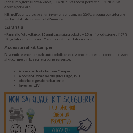
(consumo giornaliero 480Wh) + TV da 50W accesa per 5 ore + PC da 80W
acceso per 3 ore
NB: nell'eventuale uso di un inverter per utenze a 220V, bisogna considerare
anche il dato di consumo dell'inverter.
Garanzia
- Pannello fotovoltaico:
15 anni
garanzia prodotto +
25 anni
produzione all'87%
- Regolatore e accessori:
2 anni sui difetti di fabbricazione
Accessori al kit Camper
Di seguito elenchiamo alcuni prodotti che possono essere utili come accessori
al kit camper, in base alle proprie esigenze:
Accessori Installazione Camper
Accessori vita a bordo (luci, frigo, tv..)
Ricarica e gestione batterie
Inverter 12V