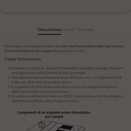
Descrizione
Caratt. Tecniche
I kit camper del Portale del Sole sono
kit solari fotovoltaici adatti per tenere
in carica le batterie del camper
durante le tue soste.
Come funzionano
Durante le ore di sole, il pannello fotovoltaico produce energia che viene
immagazzinata nella/e batteria/e del tuo camper.
Dalla batteria viene prelevata energia all'occorrenza, sia di giorno che di
notte, per alimentare le proprie utenze
Il regolatore di carica fa da centralina e serve a proteggere la batteria
dalla carica e dalla scarica eccessiva.
Se si devono alimentare utenze a 220V, servirà un inverter, da collegare
alla batteria (vedi più sotto, fra gli accessori).