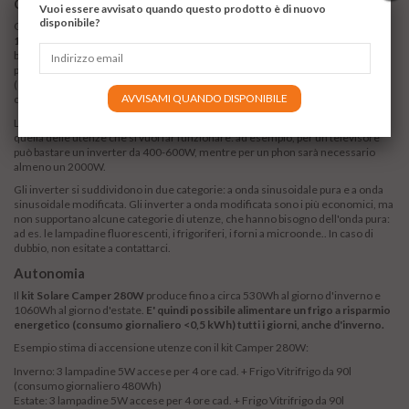
Cosa alimentare
Vuoi essere avvisato quando questo prodotto è di nuovo
disponibile?
Questo kit è
adatto ad alimentare tutte le applicazioni in corrente continua a
12V
. Per le utenze a 220V, invece, serve aggiungere un inverter. Nella scelta,
bisogna tener presente che anche l’inverter ha un proprio consumo, quindi,
per preservare l’autonomia del sistema, è consigliato preferire utenze a 12V
(es: acquistare Tv a 12V, oppure collegare il pc direttamente, con un apposito
AVVISAMI QUANDO DISPONIBILE
cavo, saltando il trasformatore).
La scelta dell’inverter non è legata alla potenza dei pannelli fotovoltaici, ma a
quella delle utenze che si vuol far funzionare: ad esempio, per un televisore
può bastare un inverter da 400-600W, mentre per un phon sarà necessario
almeno un 2000W.
Gli inverter si suddividono in due categorie: a onda sinusoidale pura e a onda
sinusoidale modificata. Gli inverter a onda modificata sono i più economici, ma
non supportano alcune categorie di utenze, che hanno bisogno dell'onda pura:
ad es. le lampadine fluorescenti, i frigoriferi, i forni a microonde.. In caso di
dubbio, non esitate a contattarci.
Autonomia
Il
kit Solare Camper 280W
produce fino a circa 530Wh al giorno d'inverno e
1060Wh al giorno d'estate.
E' quindi possibile alimentare un frigo a risparmio
energetico (consumo giornaliero <0,5 kWh) tutti i giorni, anche d'inverno.
Esempio stima di accensione utenze con il kit Camper 280W:
Inverno: 3 lampadine 5W accese per 4 ore cad. + Frigo Vitrifrigo da 90l
(consumo giornaliero 480Wh)
Estate: 3 lampadine 5W accese per 4 ore cad. + Frigo Vitrifrigo da 90l