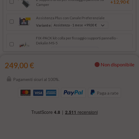
+12,90 €
Camper
Assistenza Plus con Canale Preferenziale
Variante:
FIX-PACK kit colla per fissaggio supporti pannello -
Dekalin MS-5
Variante:
249,00 €
Non disponibile
+5,90 €
Passacavo 1 / 2 vie per pannelli solari
Pagamenti sicuri al 100%.
Set montaggio pannelli su camper: 4 angolari,
+18,00 €
2 dritti, 1 passacavo doppio
Paga a rate