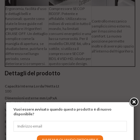
Ergonomia, facilità d'uso
Compressore SECOP
e dettagli belli e
BD35F. Potente e
funzionali: queste sono
affidabile. Utilizzato su
Controllo meccanico
state le linee guide nel
milioni di veicoli in tutto il
semplicissimo esterno,
progettare i frigoriferi
mondo, ha limitati
per il massimo del
CRUISE OFF. Un dettaglio
consumi energetici e una
comfort. La nuova
semplice come la
bassa rumorosità. Per il
posizione permette
maniglia di apertura, se
modello CRUISE 86, ultra
inoltre di avere più spazio
studiato bene, può fare la
sottile, si utilizza il
all'interno del frigorifero.
differenza nel lungo
compressore SECOP
periodo, senza
BD1.4 VSD-HD, ideale per
deteriorarsi o rompersi.
questo speciale design.
Dettagli del prodotto
Capacità Interna Lorda/Netta Lt
100
Dimensioni esterne mm LxPxA
485 x 500 x 745
Vuoi essere avvisato quando questo prodotto è di nuovo
Vassoi / Ripiani / Cestelli
disponibile?
3
Pannello di controllo
Scala Graduata
Luce interna
Si
AVVISAMI QUANDO DISPONIBILE