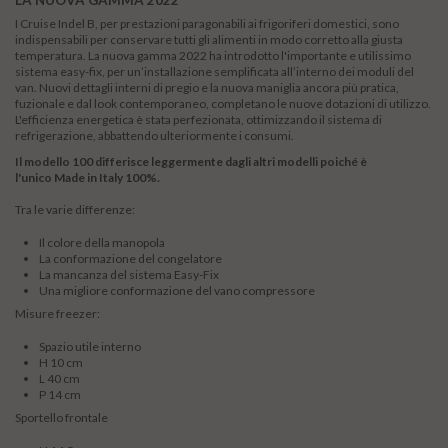
LA NUOVA GAMMA 2022
I Cruise Indel B, per prestazioni paragonabili ai frigoriferi domestici, sono
indispensabili per conservare tutti gli alimenti in modo corretto alla giusta
temperatura. La nuova gamma 2022 ha introdotto l'importante e utilissimo
sistema easy-fix, per un’installazione semplificata all’interno dei moduli del
van. Nuovi dettagli interni di pregio e la nuova maniglia ancora più pratica,
fuzionale e dal look contemporaneo, completano le nuove dotazioni di utilizzo.
L'efficienza energetica è stata perfezionata, ottimizzando il sistema di
refrigerazione, abbattendo ulteriormente i consumi.
Il modello 100 differisce leggermente dagli altri modelli poiché è
l'unico Made in Italy 100%.
Tra le varie differenze:
Il colore della manopola
La conformazione del congelatore
La mancanza del sistema Easy-Fix
Una migliore conformazione del vano compressore
Misure freezer:
Spazio utile interno
H 10 cm
L 40 cm
P 14 cm
Sportello frontale