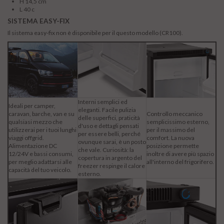
H 14,5 cm
L 40 c
SISTEMA EASY-FIX
Il sistema easy-fix non è disponibile per il questo modello (CR100).
Interni semplici ed
Ideali per camper,
eleganti. Facile pulizia
caravan, barche, van e su
Controllo meccanico
delle superfici, praticità
qualsiasi mezzo che
semplicissimo esterno,
d'uso e dettagli pensati
utilizzerai per i tuoi lunghi
per il massimo del
per essere belli, perché
viaggi offgrid.
comfort. La nuova
ovunque sarai, è un posto
Alimentazione DC
posizione permette
che vale. Curiosità: la
12/24V e bassi consumi,
inoltre di avere più spazio
copertura in argento del
per meglio adattarsi alle
all'interno del frigorifero.
freezer respinge il calore
capacità del tuo veicolo.
esterno.