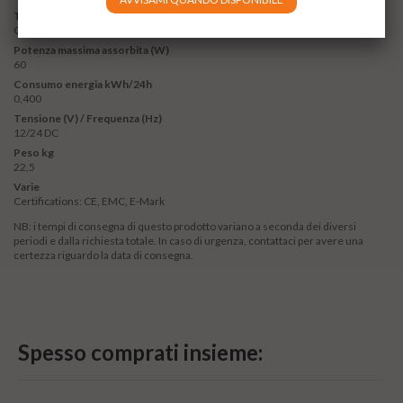
Tecnologia di raffreddamento
Compressore
Potenza massima assorbita (W)
60
Consumo energia kWh/24h
0,400
Tensione (V) / Frequenza (Hz)
12/24 DC
Peso kg
22,5
Varie
Certifications: CE, EMC, E-Mark
NB: i tempi di consegna di questo prodotto variano a seconda dei diversi
periodi e dalla richiesta totale. In caso di urgenza,
contattaci
per avere una
certezza riguardo la data di consegna.
Spesso comprati insieme: