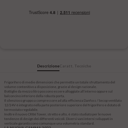
Descrizione
Caratt. Tecniche
Frigorifero di medie dimensioni che permette un totale sfruttamento del
volume contenitivo a disposizione, grazie al design razionale.
Bottiglie da mezzo litro possono essere alloggiate all’interno oppure sul
balconcino inferiore della robusta porta.
Il silenzioso gruppo a compressore ad alta efficienza Danfoss / Secop ventilato
12/24V è integrato nella parte posteriore superiore del frigorifero e dotato di
termostato regolabile.
Inoltre il nuovo CR86 Tower, stretto e alto, è stato studiato per le nuove
tendenze di design dei differenti veicoli. Diversi vani interni sviluppati in
verticale garantiscono comunque una volumetria standard.