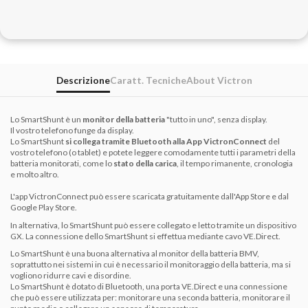
Descrizione
Caratt. Tecniche
About Victron
Lo SmartShunt è un
monitor della batteria
"tutto in uno", senza display.
Il vostro telefono funge da display.
Lo SmartShunt
si collega tramite Bluetooth alla App VictronConnect
del
vostro telefono (o tablet) e potete leggere comodamente tutti i parametri della
batteria monitorati, come lo
stato della carica
, il tempo rimanente, cronologia
e molto altro.
L'app VictronConnect può essere scaricata gratuitamente dall'App Store e dal
Google Play Store.
In alternativa, lo SmartShunt può essere collegato e letto tramite un dispositivo
GX. La connessione dello SmartShunt si effettua mediante cavo VE.Direct.
Lo SmartShunt è una buona alternativa al monitor della batteria BMV,
soprattutto nei sistemi in cui è necessario il monitoraggio della batteria, ma si
vogliono ridurre cavi e disordine.
Lo SmartShunt è dotato di Bluetooth, una porta VE.Direct e una connessione
che può essere utilizzata per: monitorare una seconda batteria, monitorare il