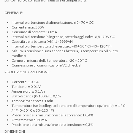
punto medio o collegare un sensore di temperatura.
GENERALE:
Intervallo di tensione di alimentazione: 6,5 - 70 V CC
Corrente: max 500A
Consumo di corrente: <1mA
Intervallo di tensione in ingresso, batteria aggiuntiva: 6,5 - 70 V CC
Capacità della batteria (Ah): 1 - 9999AH
Intervallo di temperatura di esercizio: -40 + 50 ° C (-40 - 120 ° F)
Misura la tensione di una seconda batteria, la temperatura o il punto
medio: sì
Campo di misura della temperatura: -20 + 50 ° C
Connessione di comunicazione VE.direct: sì
RISOLUZIONE / PRECISIONE:
Corrente: ± 0,1 A
Tensione: ± 0,01 V
Ampere ora: ± 0,1 Ah
Stato di carica (0-100%): ± 0,1%
Tempo rimanente: ± 1 min
Temperatura (se è collegato il sensore di temperatura opzionale): ± 1 ° C
/ ° F (0 -50° C o 30 -120 ° F)
Precisione della misurazione della corrente: ± 0,4%
Offset: meno di 20mA
Precisione della misurazione della tensione: ± 0,3%
DIMENSIONI