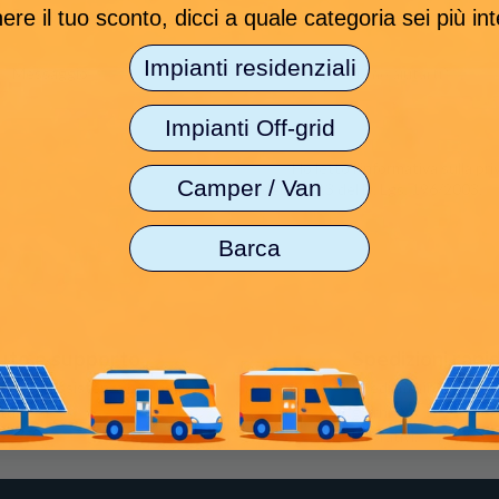
Documento allegato
ere il tuo sconto, dicci a quale categoria sei più in
Impianti residenziali
Messaggio
Impianti Off-grid
Ho letto l'
informativa sulla pri
Camper / Van
dell'art. 13 del D. Lgs. 196/2003.
Barca
uto e supporto
Spedizioni rapi
vizio di assistenza e consulenza
Spediamo in tutta ital
tuito al
+39 039 9712258
giorni
lavorativi.
Maggiori in