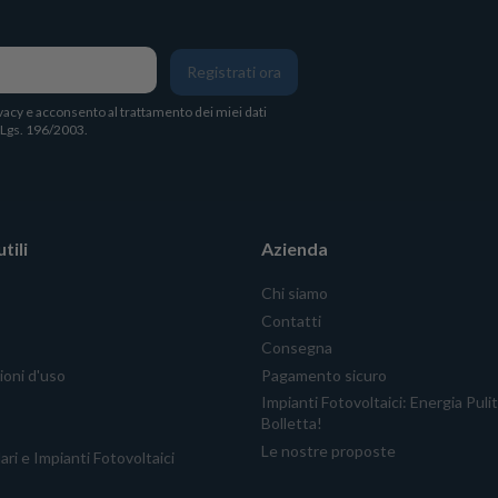
Registrati ora
vacy
e acconsento al trattamento dei miei dati
. Lgs. 196/2003.
tili
Azienda
Chi siamo
Contatti
Consegna
ioni d'uso
Pagamento sicuro
Impianti Fotovoltaici: Energia Puli
Bolletta!
Le nostre proposte
ari e Impianti Fotovoltaici