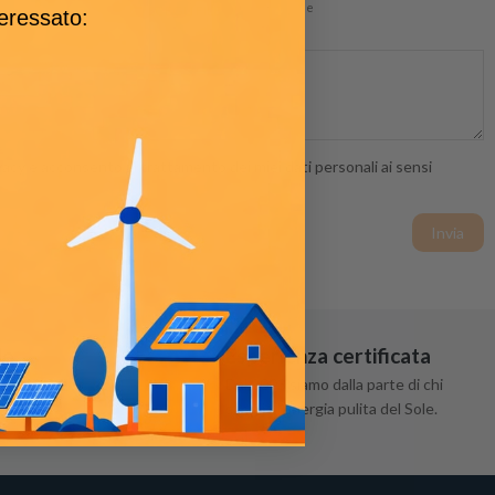
opzionale
SCEGLI FILE
teressato:
vacy
e acconsento al trattamento dei miei dati personali ai sensi
de
Esperienza certificata
ia entro 2
Dal 2003 siamo dalla parte di chi
sceglie l’energia pulita del Sole.
fo