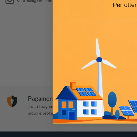
yourmail@com.com
Per otten
Pagamenti sicuri
Ai
Tutti i pagamenti online sono
Ser
sicuri e protetti al 100%
gra