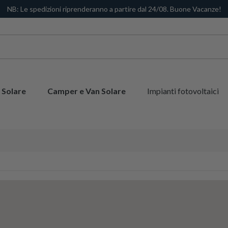
NB: Le spedizioni riprenderanno a partire dal 24/08. Buone Vacanze!
 Solare
Camper e Van Solare
Impianti fotovoltaici