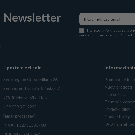
Newsletter
Ho letto l
'
informativa sulla pri
personali ai sensi dell'art. 13 del D
Il portale del sole
Informazioni u
Sede legale: Corso Milano 26
Promo del Mese
Nuovi prodotti
Sede operativa: via Bainsizza 7
Top sellers
20900 Monza MB - Italia
Termini e condiz
+39 039 9712258
Privacy Policy
[email protected]
Cookie Policy
FAQ Pannelli Sol
P.IVA IT12731330960
REA: MB - 2681249