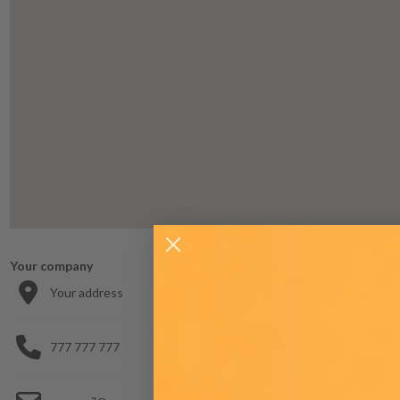
Your company
Your address
777 777 777