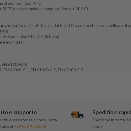
ie al piombo): 16mV/°C
 + 50 ℃ (uscita nominale completa fino a + 30 ° C)
nghezza 1,5 m, 2 set di cavi adattatori (1 x con occhielli ad anello per il
aneo)
metri con spina CEE 7/7 (Schuko)
ere e umidità)
9
, EN 61000-3-2
-2, EN 61000-6-1, EN 61000-6-2, EN 61000-3-3
uto e supporto
Spedizioni rapi
vizio di assistenza e consulenza
Spediamo in tutta ital
tuito al
+39 039 9712258
giorni