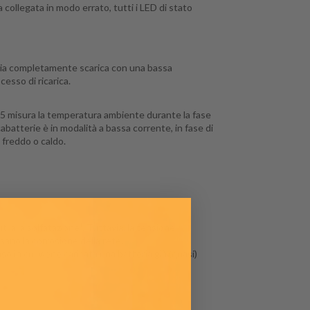
a collegata in modo errato, tutti i LED di stato
teria completamente scarica con una bassa
cesso di ricarica.
65 misura la temperatura ambiente durante la fase
atterie è in modalità a bassa corrente, in fase di
 freddo o caldo.
i alla solfatazione¹.
Tuttavia, la tensione
sano la corrosione della rete.
so in cui viene caricata una batteria già (quasi)