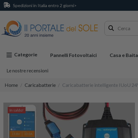
Spedizioni in Italia entro 2 giorni>
Categorie
Pannelli Fotovoltaici
Casa e Baita
Le nostre recensioni
Home
Caricabatterie
Caricabatterie intelligente IUoU 
In saldo!