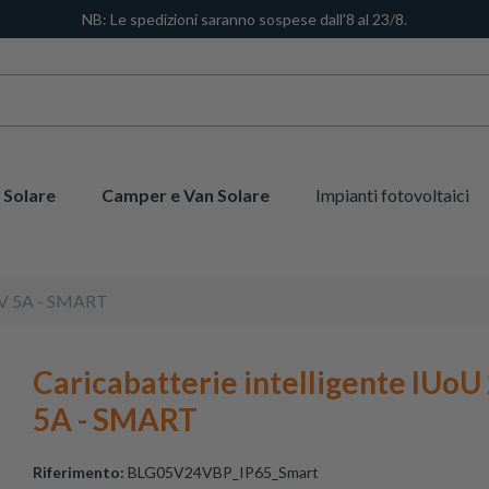
NB: Le spedizioni saranno sospese dall'8 al 23/8.
 Solare
Camper e Van Solare
Impianti fotovoltaici
24V 5A - SMART
Caricabatterie intelligente IUoU
5A - SMART
Riferimento:
BLG05V24VBP_IP65_Smart