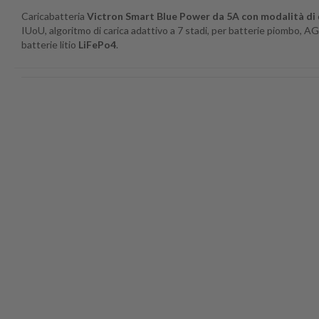
Caricabatteria
Victron Smart Blue Power da 5A con modalità di
IUoU, a
lgoritmo di
carica
adattivo a 7 stadi, per batterie piombo, A
batterie litio
LiFePo4
.