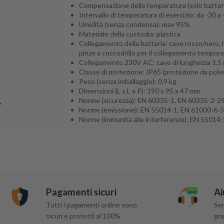
Compensazione della temperatura (solo batter
Intervallo di temperatura di esercizio: da -30 a
Umidità (senza condensa): max 95%
Materiale della custodia: plastica
Collegamento della batteria: cavo rosso/nero, lu
pinze a coccodrillo per il collegamento tempor
Collegamento 230V AC: cavo di lunghezza 1,5 
Classe di protezione: IP65 (protezione da polv
Peso (senza imballaggio): 0,9 kg
Dimensioni (L x L x P): 190 x 95 x 47 mm
Norme (sicurezza): EN 60335-1, EN 60335-2-2
Norme (emissione): EN 55014-1, EN 61000-6-3
Norme (immunità alle interferenze): EN 55014
Pagamenti sicuri
Ai
Tutti i pagamenti online sono
Ser
sicuri e protetti al 100%
gra