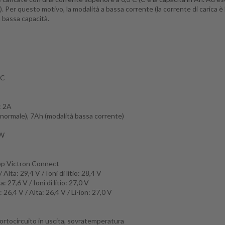
).
Per questo motivo, la modalità a bassa corrente (la corrente di carica è 
n bassa capacità.
AC
: 2A
 normale), 7Ah (modalità bassa corrente)
 W
app Victron Connect
lta: 29,4 V / Ioni di litio: 28,4 V
: 27,6 V / Ioni di litio: 27,0 V
26,4 V / Alta: 26,4 V / Li-ion: 27,0 V
cortocircuito in uscita, sovratemperatura