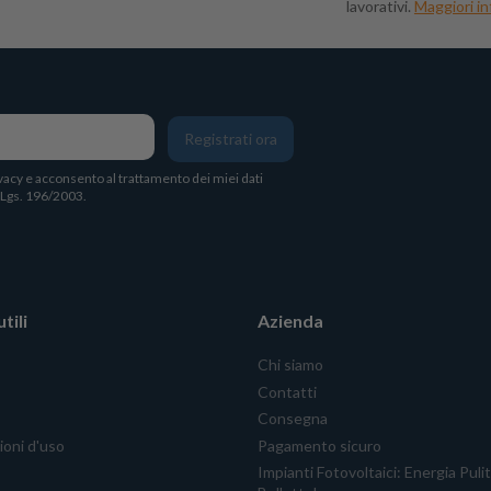
lavorativi.
Maggiori in
Registrati ora
vacy
e acconsento al trattamento dei miei dati
. Lgs. 196/2003.
tili
Azienda
Chi siamo
Contatti
Consegna
ioni d'uso
Pagamento sicuro
Impianti Fotovoltaici: Energia Puli