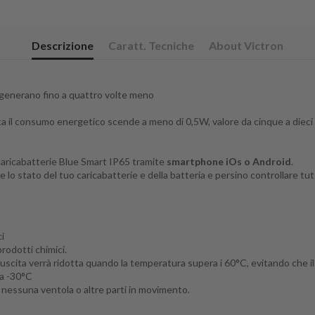
Descrizione
Caratt. Tecniche
About Victron
e generano fino a quattro volte meno
 il consumo energetico scende a meno di 0,5W, valore da cinque a dieci v
 caricabatterie Blue Smart IP65 tramite
smartphone iOs o Android
.
 lo stato del tuo caricabatterie e della batteria e persino controllare tut
i
rodotti chimici.
uscita verrà ridotta quando la temperatura supera i 60°C, evitando che il
 a -30°C
 nessuna ventola o altre parti in movimento.