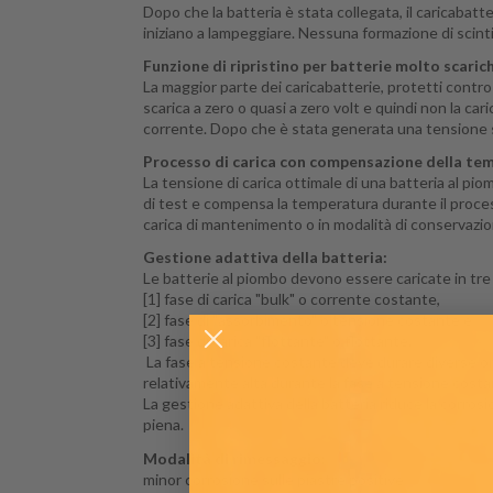
Dopo che la batteria è stata collegata, il caricabatt
iniziano a lampeggiare.
Nessuna formazione di scintil
Funzione di ripristino per batterie molto scaric
La maggior parte dei caricabatterie, protetti contro
scarica
a zero o quasi a zero volt
e quindi non la car
corrente.
Dopo che è stata generata una tensione suff
Processo di carica con
compensazione della tem
La tensione di carica ottimale di una batteria al pi
di test e compensa la temperatura durante il proces
carica di mantenimento o in modalità di conservazi
Gestione adattiva della batteria:
Le batterie al
piombo devono essere caricate in tre 
[1] fase di carica "bulk" o corrente costante,
[2] fase di "assorbimento" o tensione
costante e
[3] fase di carica "flottante" o flottante.
La fase a tensione costante deve durare diverse o
relativamente alta durante la fase a tensione costan
La gestione adattiva della batteria riduce la corrosi
piena.
Modalità di rimessaggio:
minor corrosione sulle piastre positive