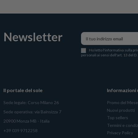
Newsletter
Ho letto l
'
informativa sulla pri
personali ai sensi dell'art. 13 del D
Il portale del sole
Informazioni u
Sede legale: Corso Milano 26
Promo del Mese
Nuovi prodotti
Sede operativa: via Bainsizza 7
Top sellers
20900 Monza MB - Italia
Termini e condiz
+39 039 9712258
Privacy Policy