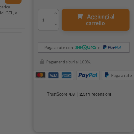
carica
GM, GEL, e
Aggiungi al
carrello
Paga a rate con
e
Pagamenti sicuri al 100%.
Paga a rate