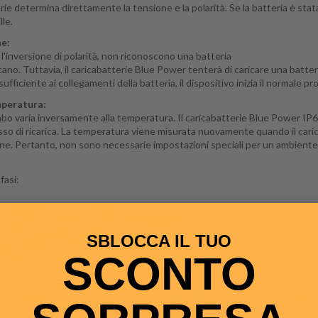
erie determina direttamente la tensione e la polarità.
Se la batteria è stat
le.
he:
 l'inversione di polarità, non riconoscono una batteria
icano.
Tuttavia, il caricabatterie Blue Power tenterà di caricare una bat
iciente ai collegamenti della batteria, il dispositivo inizia il normale pro
peratura:
ombo varia inversamente alla temperatura.
Il caricabatterie Blue Power IP
so di ricarica.
La temperatura viene misurata nuovamente quando il caricab
one.
Pertanto, non sono necessarie impostazioni speciali per un ambiente
fasi
:
re.
Ciò carica completamente la batteria e previene guasti prematuri dovut
SBLOCCA IL TUO
te accelera il processo di invecchiamento, poiché le piastre positive cau
SCONTO
one accorciando il più possibile la fase a tensione costante.
Questo è il ca