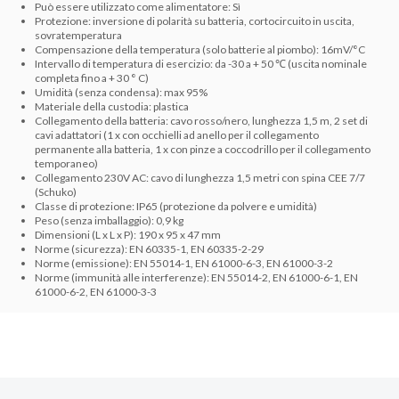
Può essere utilizzato come alimentatore: Sì
Protezione: inversione di polarità su batteria, cortocircuito in uscita,
sovratemperatura
Compensazione della temperatura (solo batterie al piombo): 16mV/°C
Intervallo di temperatura di esercizio: da -30 a + 50 ℃ (uscita nominale
completa fino a + 30 ° C)
Umidità (senza condensa): max 95%
Materiale della custodia: plastica
Collegamento della batteria: cavo rosso/nero, lunghezza 1,5 m, 2 set di
cavi adattatori (1 x con occhielli ad anello per il collegamento
permanente alla batteria, 1 x con pinze a coccodrillo per il collegamento
temporaneo)
Collegamento 230V AC: cavo di lunghezza 1,5 metri con spina CEE 7/7
(Schuko)
Classe di protezione: IP65 (protezione da polvere e umidità)
Peso (senza imballaggio): 0,9 kg
Dimensioni (L x L x P): 190 x 95 x 47 mm
Norme (sicurezza): EN 60335-1, EN 60335-2-29
Norme (emissione): EN 55014-1, EN 61000-6-3, EN 61000-3-2
Norme (immunità alle interferenze): EN 55014-2, EN 61000-6-1, EN
61000-6-2, EN 61000-3-3