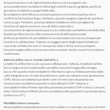
a) Questo processo di rigenerazione deve essere eseguito solo
occasionalmente con batterie VRLA (gel e AGM) a piastra grigliata, poiché la
gassatura risultante asciuga l'elettrolita.
b) Le batterie stick VRLA accumulano più pressione interna prima che si
verifichi la formazione di gas.
Pertanto, quando vengono rigenerati, perderai
meno acqua.
Pertanto, alcuni produttori di batterie stick consigliano la
funzione di rigenerazione in caso di utilizzo periodico.
c) La funzione di rigenerazione può essere utilizzata con batterie ad elettrolita
liquido per bilanciare le celle e prevenire la stratificazione acida.
d) Alcuni produttori di caricabatterie raccomandano la ricarica a impulsi per
invertire la solfatazione.
Tuttavia, la maggior parte degli esperti di batterie
concorda sul fatto che non ci sono prove chiare che la ricarica a impulsi
funzioni meglio della ricarica a tensione costante.
Anche i nostri test lo hanno
confermato.
Batterie al litio-ferro-fosfato (LiFePO₄)
Le batterie al
litio-ferro non causano solfatazione.
Tuttavia, le batterie al litio-
ferro reagiscono in modo molto sensibile a
tensioni
troppo
alte o troppo
basse.
Per questo motivo le batterie litio hanno spesso il bilanciamento delle
celle integrato e un circuito di protezione contro la sottotensione (protezione
UVP).
Alcuni caricabatterie protetti contro l'inversione di polarità non
riconoscono una batteria quando è stato attivato l'UVP.
Tuttavia, il
caricabatterie Blue Power ripristina automaticamente l'UVP e inizia a caricare.
Nota:
NON tentare MAI di caricare una batteria litio quando la sua temperatura
è inferiore a 0°C.
Modalità a basso consumo
Alcune batterie al piombo possono surriscaldarsi se caricate con una corrente