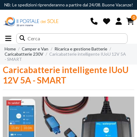
NB: Le spedizioni riprenderanno a partire dal 24/08. Buone Vacanze!
0
Home
Camper e Van
Ricarica e gestione Batterie
Caricabatterie 230V
Caricabatterie intelligente IUoU 12V 5A
- SMART
Caricabatterie intelligente IUoU
12V 5A - SMART
In saldo!