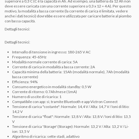
superiore a 0,3 C (C è la capacità in Ah. Ad esempio, una batteria da 12 Ah non
deve essere caricata con una corrente superiore a 0,3 x 12 = 4 A).
Per questo
motivo, la modalità a bassa corrente (la corrente di carica è limitata, vedere
anche i dati tecnici) dovrebbe essere utilizzata per caricare batterie al piombo
con bassa capacità.
Dettagli tecnici:
Dettagli tecnici:
Intervallo di tensione in ingresso: 180-265 V AC
Frequenza: 45-65Hz
Modalità normale corrente di carica: 5A
Corrente di carica in modalità a bassa corrente: 2A
Capacità minima della batteria: 15Ah (modalità normale), 7Ah (modalità
bassa corrente)
Efficienza: 94%
Consumo energetico in modalità standby: 0,5 W
Corrente di ritorno: 0.7Ah/mese (1mA)
Numero di uscite di ricarica: 1
Compatibile con app: sì, tramite Bluetooth e app Victron Connect
Tensione di carica "costante": Normale: 14,4 V / Alta: 14,7 V / Ioni di litio:
14,2 V
Tensione di carica "float": Normale: 13,8 V / Alta: 13,8 V / Ioni di litio: 13,5
V
Tensione di carica 'Storage' (Storage): Normale: 13,2 V / Alta: 13,2 V / Li-
ion: 13,5 V
Algoritmo di ricarica: sette stadi, adattivo