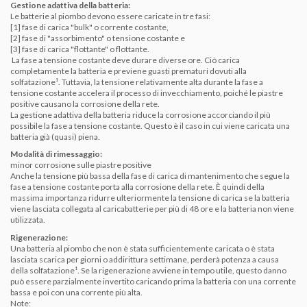
Gestione adattiva della batteria:
Le batterie al
piombo devono essere caricate in tre fasi
:
[1] fase di carica "bulk" o corrente costante,
[2] fase di "assorbimento" o tensione
costante e
[3] fase di carica "flottante" o flottante.
La fase a tensione costante deve durare diverse ore.
Ciò carica
completamente la batteria e previene guasti prematuri dovuti alla
solfatazione¹.
Tuttavia, la tensione relativamente alta durante la fase a
tensione costante accelera il processo di invecchiamento, poiché le piastre
positive causano la corrosione della rete.
La gestione adattiva della batteria riduce la corrosione accorciando il più
possibile la fase a tensione costante.
Questo è il caso in cui viene caricata una
batteria già (quasi) piena.
Modalità di rimessaggio:
minor corrosione sulle piastre positive
Anche la tensione più bassa della fase di carica di mantenimento che segue la
fase a tensione costante porta alla
corrosione della
rete.
È quindi della
massima importanza ridurre ulteriormente la tensione di carica se la batteria
viene lasciata collegata al caricabatterie per più di 48 ore e la batteria non viene
utilizzata.
Rigenerazione:
Una batteria al piombo che non è stata sufficientemente caricata o è stata
lasciata
scarica
per
giorni o addirittura settimane,
perderà potenza a causa
della solfatazione¹.
Se la rigenerazione avviene in tempo utile, questo danno
può essere parzialmente invertito caricando prima la batteria con una corrente
bassa e poi con una corrente più alta.
Note: