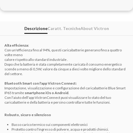
Descrizione
Caratt. Tecniche
About Victron
Alta efficienza:
Con un'efficienza fino al 94%, questi caricabatterie generano fino a quattro
volte meno
calore
rispetto allo standard industriale
.
Dopo che la batteria è stata completamente caricata il consumo energetico
scende a meno di 0,5W, valore da cinque a dieci volte migliore dello standard
del settore.
Bluetooth Smart con l'app Victron Connect:
Impostazione, visualizzazione e configurazione del caricabatterie Blue Smart
IP65 tramite
smartphone iOs o Android
.
Con l'aiuto dell'app VictronConnect puoi visualizzare lo stato del tuo
caricabatterie e della batteria e persino controllare tutte le funzioni.
Robusto, sicuro e silenzioso
Basso carico termico sui componenti elettronici
Protetto contro l'ingresso di polvere, acqua e prodotti chimici.