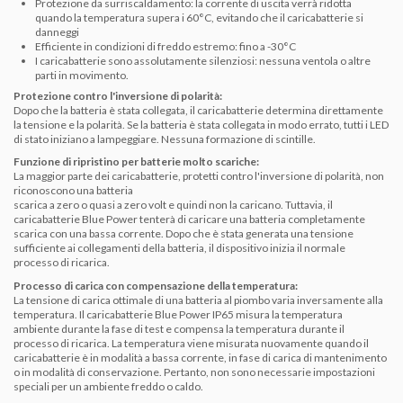
Protezione da surriscaldamento: la corrente di uscita verrà ridotta
quando la temperatura supera i 60°C, evitando che il caricabatterie si
danneggi
Efficiente in condizioni di freddo estremo: fino a -30°C
I caricabatterie sono assolutamente silenziosi: nessuna ventola o altre
parti in movimento.
Protezione contro l'inversione di polarità:
Dopo che la batteria è stata collegata, il caricabatterie determina direttamente
la tensione e la polarità.
Se la batteria è stata collegata in modo errato, tutti i LED
di stato iniziano a lampeggiare.
Nessuna formazione di scintille.
Funzione di ripristino per batterie molto scariche:
La maggior parte dei caricabatterie, protetti contro l'inversione di polarità, non
riconoscono una batteria
scarica
a zero o quasi a zero volt
e quindi non la caricano.
Tuttavia, il
caricabatterie Blue Power tenterà di caricare una batteria completamente
scarica con una bassa corrente.
Dopo che è stata generata una tensione
sufficiente ai collegamenti della batteria, il dispositivo inizia il normale
processo di ricarica.
Processo di carica con
compensazione della temperatura:
La tensione di carica ottimale di una batteria al piombo varia inversamente alla
temperatura.
Il caricabatterie Blue Power IP65 misura la temperatura
ambiente durante la fase di test e compensa la temperatura durante il
processo di ricarica.
La temperatura viene misurata nuovamente quando il
caricabatterie è in modalità a bassa corrente, in fase di carica di mantenimento
o in modalità di conservazione.
Pertanto, non sono necessarie impostazioni
speciali per un ambiente freddo o caldo.