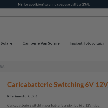
NB: Le spedizioni saranno sospese dall'8 al 23/8.
 Solare
Camper e Van Solare
Impianti fotovoltaici
.8A
Caricabatterie Switching 6V-12V
Riferimento:
CLX-1
Caricabatterie Switching per batterie al piombo (6 o 12V) tipo