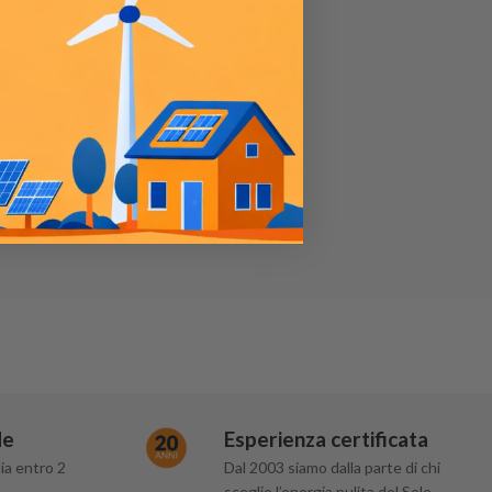
indi non e' necessario staccare la batteria dal
de
Esperienza certificata
ia entro 2
Dal 2003 siamo dalla parte di chi
sceglie l’energia pulita del Sole.