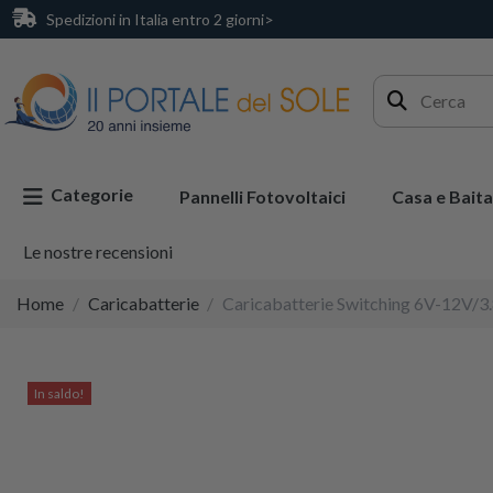
Spedizioni in Italia entro 2 giorni>
Categorie
Pannelli Fotovoltaici
Casa e Baita
Le nostre recensioni
Home
Caricabatterie
Caricabatterie Switching 6V-12V/3
In saldo!