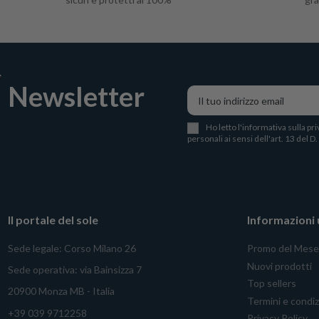
Newsletter
Ho letto l
'
informativa sulla pri
personali ai sensi dell'art. 13 del D
Il portale del sole
Informazioni u
Sede legale: Corso Milano 26
Promo del Mese
Nuovi prodotti
Sede operativa: via Bainsizza 7
Top sellers
20900 Monza MB - Italia
Termini e condiz
+39 039 9712258
Privacy Policy