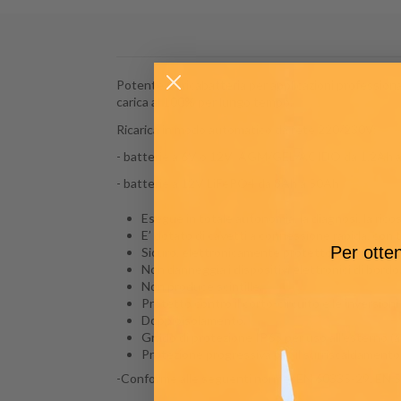
Potente Caricabatteria per applicazioni professional
carica al 100% per lungo tempo.
Ricarica in modo automatico da rete 220/230V:
- batterie a 6V o 12V AGM/GEL/ACIDO da 1,2Ah 
- batterie
a 12V LiFePO4 da 8Ah a 50Ah
Esegue in totale autonomia, la diagnosi, la rico
E’ dotato di cavetti a connessione rapida, con t
Per otten
Sicuro, elettronicamente protetto dagli eventuali
Non danneggia i dispositivi elettronici di bordo
Non produce scintille.
Protetto contro il corto-circuito e le inversioni d
Doppioisolamento.
Grado di protezione IP65 per uso all'esterno (a 
Protezione progressiva per il surriscaldamento
-Conforme alle seguenti norme: EN 60335-29, EN 