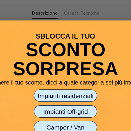
Descrizione
Caratt. Tecniche
i; controlla la temperatura della batteria mediante un microcomputer, ne 
SBLOCCA IL TUO
SCONTO
a 120Ah
SORPRESA
struzione (rigenerazione), la carica ed il mantenimento anche nei periodi in
erminali ad occhiello per connetterlo stabilmente alla batteria, ed anche c
ere il tuo sconto, dicci a quale categoria sei più in
 errori degli utilizzatori.
.
Impianti residenziali
i polarita'.
prova di polveri e spruzzi).
Impianti Off-grid
.
55014-1, EN 55014-2, EN 61000-3-2,EN 61000-3-3, EN 60555-2.
Camper / Van