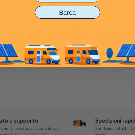
tissima qualita' e purezza con un livello di oscillazione insignificante, qu
Barca
 batterie al Litio tipo LiFePo4
 Litio LiFePo4
rilevamento automatico della tensione della batteria
uto e supporto
Spedizioni rapi
vizio di assistenza e consulenza
Spediamo in tutta ital
tuito al
+39 039 9712258
giorni