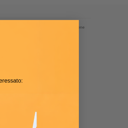
regola la giusta corrente di carica e la mantiene
vernali.
on terminali a pinze isolate.
teressato: