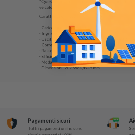
*Questo caricabatteria eroga impulsi di corrente di al
veicolo.
Caratteristiche tecniche:
- Caricabatterie Switching
- Ingresso:220-240 V AC 50/60 Hz
- Uscita: 6V e 12V (per batterie al piombo) e 12V per
- Corrente in uscita: 3,8A max (6-12V)
- Batterie ricaricabili: al piombo-acido, AGM e GEL e
- Efficienza: > 75%
- Modalità di carica: 8, completamente automatico, 
- Dimensioni: 202,5x84,4x49 mm
Pagamenti sicuri
Ai
Tutti i pagamenti online sono
Ser
sicuri e protetti al 100%
gra