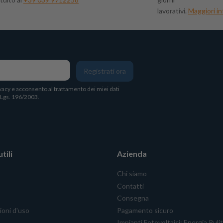
lavorativi.
Maggiori in
Registrati ora
vacy
e acconsento al trattamento dei miei dati
. Lgs. 196/2003.
tili
Azienda
Chi siamo
Contatti
Consegna
ioni d'uso
Pagamento sicuro
Impianti Fotovoltaici: Energia Puli