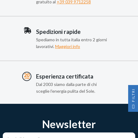
gratuito al
+39 039 9712258
Spedizioni rapide
Spediamo in tutta italia entro 2 giorni
lavorativi.
Maggiori info
Esperienza certificata
Dal 2003 siamo dalla parte di chi
I
sceglie l’energia pulita del Sole.
F
I
L
T
R
Newsletter