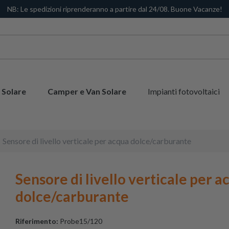
NB: Le spedizioni riprenderanno a partire dal 24/08. Buone Vacanze!
 Solare
Camper e Van Solare
Impianti fotovoltaici
Sensore di livello verticale per acqua dolce/carburante
Sensore di livello verticale per a
dolce/carburante
Riferimento:
Probe15/120