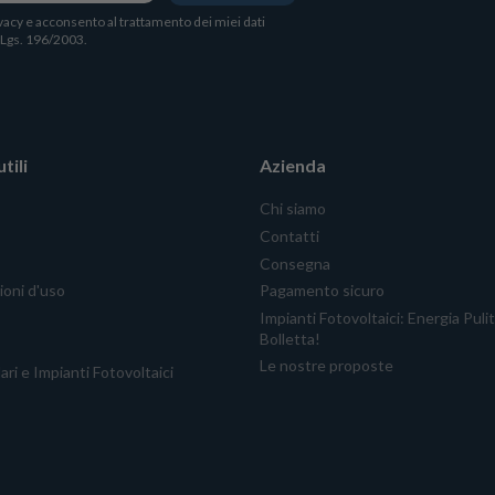
vacy
e acconsento al trattamento dei miei dati
. Lgs. 196/2003.
tili
Azienda
Chi siamo
Contatti
Consegna
ioni d'uso
Pagamento sicuro
Impianti Fotovoltaici: Energia Puli
Bolletta!
Le nostre proposte
ari e Impianti Fotovoltaici