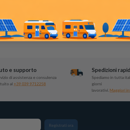
re dall'alto nel serbatoio un foro del diametro di 40mm e cinque fori 
lizzando le viti in dotazione. Naturalmente è inclusa anche una gua
olungato quanto necessario.
uto e supporto
Spedizioni rapi
vizio di assistenza e consulenza
Spediamo in tutta ital
tuito al
+39 039 9712258
giorni
lavorativi.
Maggiori in
Registrati ora