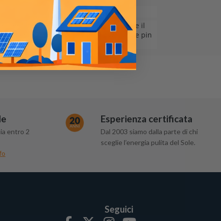
per il fissaggio delle viti, quindi inserire il
rnizione in gomma. Collegare il cavo a due pin
de
Esperienza certificata
ia entro 2
Dal 2003 siamo dalla parte di chi
sceglie l’energia pulita del Sole.
fo
Seguici