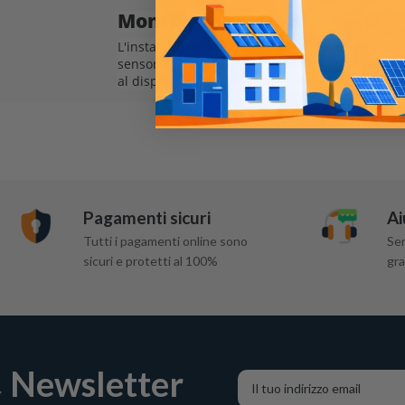
Montaggio:
L'installazione è molto semplice, occorre pratica
sensore carburante e fissarlo nel serbatoio uti
al display o al Cerbo GX; il cavo può essere pr
Pagamenti sicuri
Ai
Tutti i pagamenti online sono
Ser
sicuri e protetti al 100%
gra
Newsletter