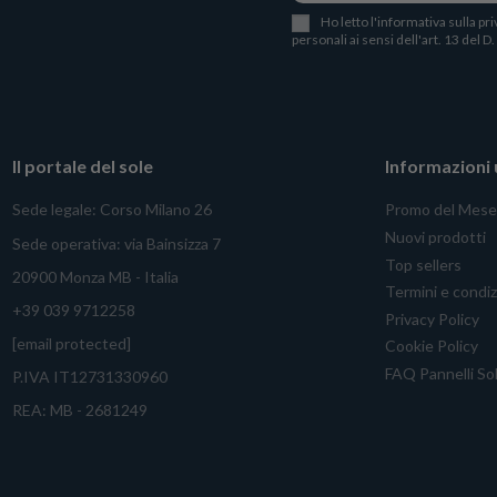
Ho letto l
'
informativa sulla pri
personali ai sensi dell'art. 13 del D
Il portale del sole
Informazioni u
Sede legale: Corso Milano 26
Promo del Mese
Nuovi prodotti
Sede operativa: via Bainsizza 7
Top sellers
20900 Monza MB - Italia
Termini e condiz
+39 039 9712258
Privacy Policy
[email protected]
Cookie Policy
FAQ Pannelli Sol
P.IVA IT12731330960
REA: MB - 2681249