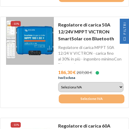
I
-10%
Regolatore di carica 50A
12/24V MPPT VICTRON
F
I
L
T
R
SmartSolar con Bluetooth
Regolatore di carica MPPT 50A
12/24 V VICTRON - carica fino
al 30% in più - ingombro minimoCon
Bluetooth...
186,30 €
207,00 €
Iva Esclusa
Selezione IVA
-10%
Regolatore di carica 60A